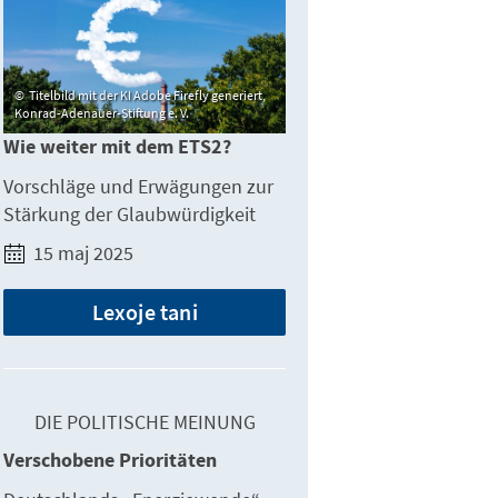
Titelbild mit der KI Adobe Firefly generiert,
Konrad-Adenauer-Stiftung e. V.
Wie weiter mit dem ETS2?
Vorschläge und Erwägungen zur
Stärkung der Glaubwürdigkeit
15 maj 2025
Lexoje tani
DIE POLITISCHE MEINUNG
Verschobene Prioritäten