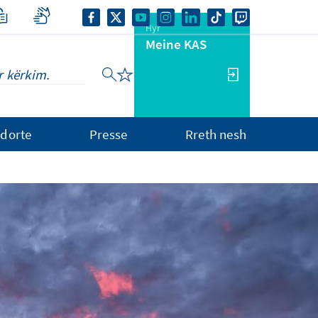
Hyr
Meine KAS
dorte
Presse
Rreth nesh