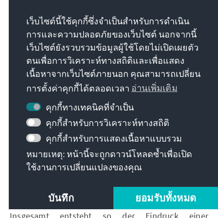
europäischer Ebene der SPE angehörende Partei
wird derzeit von einem alleinigen Vorsitzenden
เว็บไซต์นี้ใช้คุกกี้ซึ่งจำเป็นสำหรับการดำเนิน
geführt: Włodzimierz Czarzasty. Mit seiner
การและความปลอดภัยของเว็บไซต์ นอกจากนี้
politischen Sozialisation in der
เว็บไซต์ยังรวบรวมข้อมูลผู้ใช้โดยไม่เปิดเผยตัว
postkommunistischen Linken steht er für personelle
ตนเพื่อการวิเคราะห์ทางสถิติและเพื่อแสดง
Kontinuität innerhalb einer Formation, die historisch
เนื้อหาจากเว็บไซต์ภายนอก คุณสามารถเปลี่ยน
in der Nachfolge der ehemaligen Staatspartei PZPR
การตั้งค่าคุกกี้ได้ตลอดเวลา
อ่านเพิ่มเติม
steht. Eine klare programmatische und symbolische
Loslösung von diesen Wurzeln ist bislang nur
คุกกี้ทางเทคนิคที่จำเป็น
begrenzt gelungen, was die Entwicklung einer
คุกกี้สำหรับการวิเคราะห์ทางสถิติ
glaubwürdigen „neuen Linken“ erschwert.
คุกกี้สำหรับการแสดงเนื้อหาแบบรวม
Strukturell fehlt es der Partei an sichtbarem
หมายเหตุ: หน้านี้จะถูกดาวน์โหลดซ้ำเพื่อเปิด
Generationenwechsel und neuen Führungsfiguren.
Auffällig ist zudem, dass erneut keine Frau an der
ใช้งานการเปลี่ยนแปลงของคุณ
Spitze steht – ein Spannungsverhältnis für eine
Kraft, die sich programmatisch stark auf
บันทึก
ยอมรับทั้งหมด
Gleichstellungs- und progressive Themen beruft.
Insgesamt entsteht so der Eindruck einer