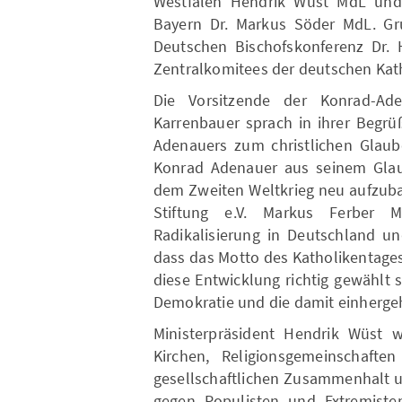
Westfalen Hendrik Wüst MdL und d
Bayern Dr. Markus Söder MdL. Gr
Deutschen Bischofskonferenz Dr. 
Zentralkomitees der deutschen Kath
Die Vorsitzende der Konrad-Ade
Karrenbauer sprach in ihrer Begr
Adenauers zum christlichen Glaub
Konrad Adenauer aus seinem Glau
dem Zweiten Weltkrieg neu aufzuba
Stiftung e.V. Markus Ferber
Radikalisierung in Deutschland u
dass das Motto des Katholikentages
diese Entwicklung richtig gewählt s
Demokratie und die damit einherge
Ministerpräsident Hendrik Wüst w
Kirchen, Religionsgemeinschafte
gesellschaftlichen Zusammenhalt un
gegen Populisten und Extremisten 