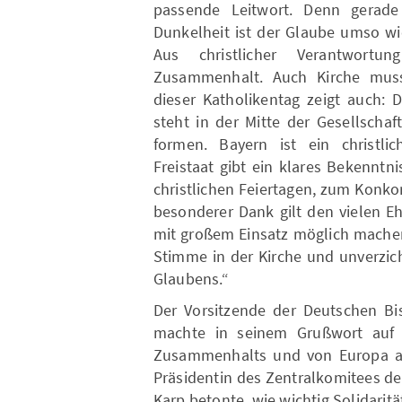
passende Leitwort. Denn gerade
Dunkelheit ist der Glaube umso wic
Aus christlicher Verantwortu
Zusammenhalt. Auch Kirche muss
dieser Katholikentag zeigt auch: 
steht in der Mitte der Gesellscha
formen. Bayern ist ein christli
Freistaat gibt ein klares Bekennt
christlichen Feiertagen, zum Konko
besonderer Dank gilt den vielen E
mit großem Einsatz möglich machen
Stimme in der Kirche und unverzic
Glaubens.“
Der Vorsitzende der Deutschen Bi
machte in seinem Grußwort auf di
Zusammenhalts und von Europa al
Präsidentin des Zentralkomitees de
Karp betonte, wie wichtig Solidaritä