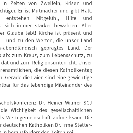
 in Zeiten von Zweifeln, Krisen und
htiger. Er ist Mutmacher und gibt Halt.
ng entstehen Mitgefühl, Hilfe und
 sich immer stärker bewähren. Aber
Der Glaube lebt! Kirche ist präsent und
ft - und zu den Werten, die unser Land
ch-abendländisch geprägtes Land. Der
nis ab: zum Kreuz, zum Lebensschutz, zu
rdat und zum Religionsunterricht. Unser
hrenamtlichen, die diesen Katholikentag
. Gerade die Laien sind eine gewichtige
htbar für das lebendige Miteinander des
schofskonferenz Dr. Heiner Wilmer SCJ
e Wichtigkeit des gesellschaftlichen
s Wertegemeinschaft aufmerksam. Die
r deutschen Katholiken Dr. Irme Stetter-
t in herausfordernden Zeiten sei.