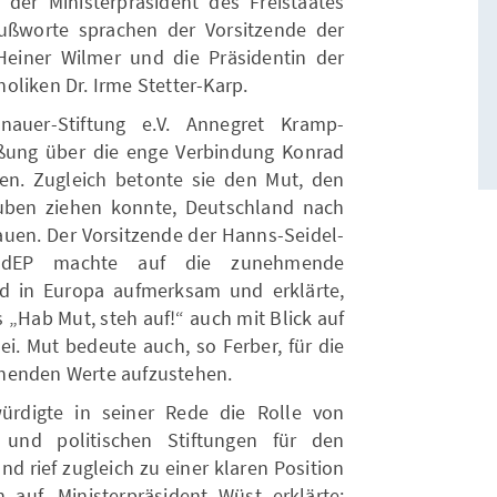
er Ministerpräsident des Freistaates
ußworte sprachen der Vorsitzende der
Heiner Wilmer und die Präsidentin der
oliken Dr. Irme Stetter-Karp.
nauer-Stiftung e.V. Annegret Kramp-
üßung über die enge Verbindung Konrad
en. Zugleich betonte sie den Mut, den
ben ziehen konnte, Deutschland nach
uen. Der Vorsitzende der Hanns-Seidel-
 MdEP machte auf die zunehmende
nd in Europa aufmerksam und erklärte,
 „Hab Mut, steh auf!“ auch mit Blick auf
ei. Mut bedeute auch, so Ferber, für die
henden Werte aufzustehen.
ürdigte in seiner Rede die Rolle von
n und politischen Stiftungen für den
d rief zugleich zu einer klaren Position
auf. Ministerpräsident Wüst erklärte: