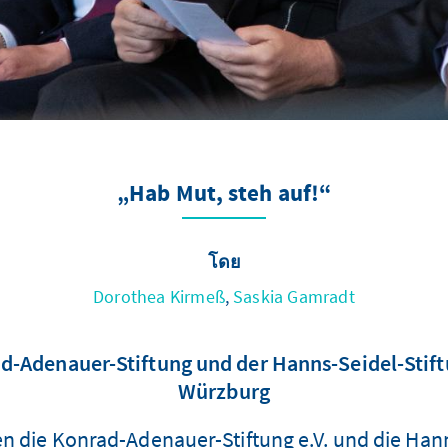
„Hab Mut, steh auf!“
โดย
Dorothea Kirmeß
,
Saskia Gamradt
Adenauer-Stiftung und der Hanns-Seidel-Stiftu
Würzburg
n die Konrad-Adenauer-Stiftung e.V. und die Hann