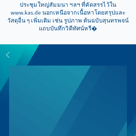
ประชุมใหญ่สัมมนา ฯลฯ ที่คัดสรรไว้ใน
www.kas.de นอกเหนือจากเนื้อหาโดยสรุปและ
วัสดุอื่น ๆ เพิ่มเติม เช่น รูปภาพ ต้นฉบับสุนทรพจน์
แถบบันทึกวิดีทัศน์หรื�