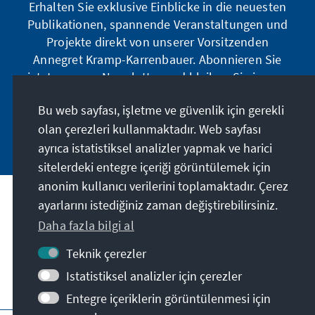
Erhalten Sie exklusive Einblicke in die neuesten
Publikationen, spannende Veranstaltungen und
Projekte direkt von unserer Vorsitzenden
Annegret Kramp-Karrenbauer. Abonnieren Sie
jetzt unseren Newsletter und bleiben Sie immer
auf dem Laufenden.
Bu web sayfası, işletme ve güvenlik için gerekli
olan çerezleri kullanmaktadır. Web sayfası
Jetzt abonnieren
ayrıca istatistiksel analizler yapmak ve harici
sitelerdeki entegre içeriği görüntülemek için
anonim kullanıcı verilerini toplamaktadır. Çerez
Misyonumuz
ayarlarını istediğiniz zaman değiştirebilirsiniz.
Daha fazla bilgi al
İletişim
Teknik çerezler
Istatistiksel analizler için çerezler
Derneğin diğer teklifleri
Entegre içeriklerin görüntülenmesi için