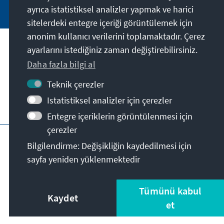
ayrıca istatistiksel analizler yapmak ve harici
sitelerdeki entegre içeriği görüntülemek için
anonim kullanıcı verilerini toplamaktadır. Çerez
ayarlarını istediğiniz zaman değiştirebilirsiniz.
Misyonumuz
Daha fazla bilgi al
İletişim
Teknik çerezler
Istatistiksel analizler için çerezler
Derneğin diğer teklifleri
Entegre içeriklerin görüntülenmesi için
çerezler
Künye
Gizlilik
Kullanım şartları
Bilgilendirme: Değişikliğin kaydedilmesi için
Erklärung zur Barrierefreiheit
Barriere melden
sayfa yeniden yüklenmektedir
Site haritası
© Konrad-Adenauer-Stiftung e.V. 2026
Tümünü kabul
Kaydet
et