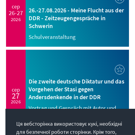
сер
26.-27.08.2026 - Meine Flucht aus der
26-27
DDR - Zeitzeugengespräche in
2026
Schwerin
Schulveranstaltung
Die zweite deutsche Diktatur und das
Vorgehen der Stasi gegen
сер
27
Andersdenkende in der DDR
2026
Vortrag und Gespräch mit Autor und
Psychologe Karl-Heinz Bomberg |
Saarbrücken, Hotel Mercure | Beginn
Ця вебсторінка використовує кукі, необхідні
18.00 Uhr
для безпечної роботи сторінки. Крім того,