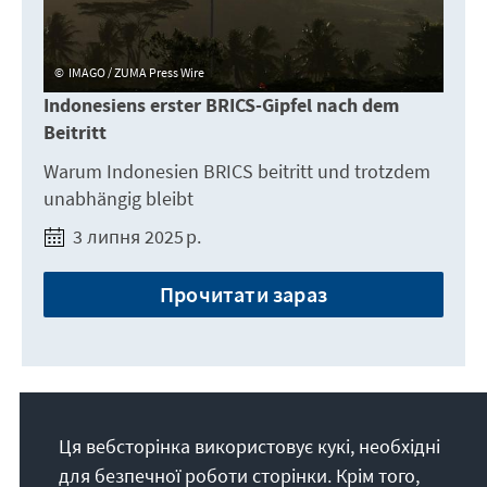
IMAGO / ZUMA Press Wire
Indonesiens erster BRICS-Gipfel nach dem
Beitritt
Warum Indonesien BRICS beitritt und trotzdem
unabhängig bleibt
3 липня 2025 р.
Прочитати зараз
Ця вебсторінка використовує кукі, необхідні
для безпечної роботи сторінки. Крім того,