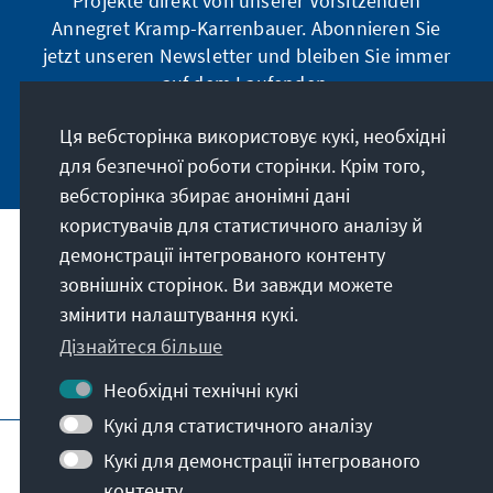
Projekte direkt von unserer Vorsitzenden
Annegret Kramp-Karrenbauer. Abonnieren Sie
jetzt unseren Newsletter und bleiben Sie immer
auf dem Laufenden.
Ця вебсторінка використовує кукі, необхідні
Jetzt abonnieren
для безпечної роботи сторінки. Крім того,
вебсторінка збирає анонімні дані
користувачів для статистичного аналізу й
демонстрації інтегрованого контенту
Наше покликання
зовнішніх сторінок. Ви завжди можете
змінити налаштування кукі.
Контакт
Дізнайтеся більше
Подальші пропозиції від фонду
Необхідні технічні кукі
Кукі для статистичного аналізу
Вихідні дані
Захист даних
Кукі для демонстрації інтегрованого
Умови користування
контенту