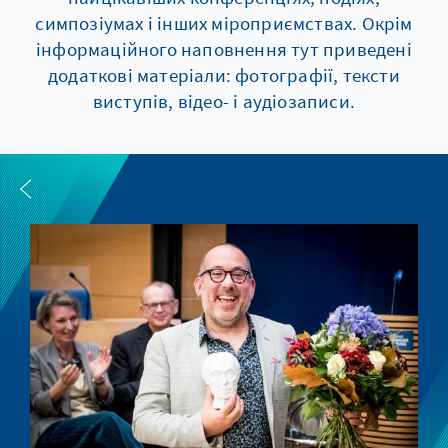
симпозіумах і інших мiроприємствах. Окрім
інформаційного наповнення тут приведені
додаткові матеріали: фотографії, тексти
виступів, відео- і аудіозаписи.