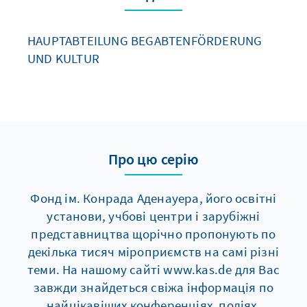
HAUPTABTEILUNG BEGABTENFÖRDERUNG
UND KULTUR
Про цю серію
Фонд ім. Конрада Аденауера, його освітні
установи, учбові центри і зарубіжні
представництва щорічно пропонують по
декілька тисяч мiроприємств на самі різні
теми. На нашому сайті www.kas.de для Вас
завжди знайдеться свіжа інформація по
найцікавіших конференціях, подіях,