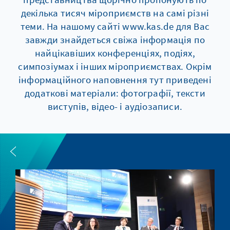
декілька тисяч мiроприємств на самі різні
теми. На нашому сайті www.kas.de для Вас
завжди знайдеться свіжа інформація по
найцікавіших конференціях, подіях,
симпозіумах і інших мiроприємствах. Окрім
інформаційного наповнення тут приведені
додаткові матеріали: фотографії, тексти
виступів, відео- і аудіозаписи.