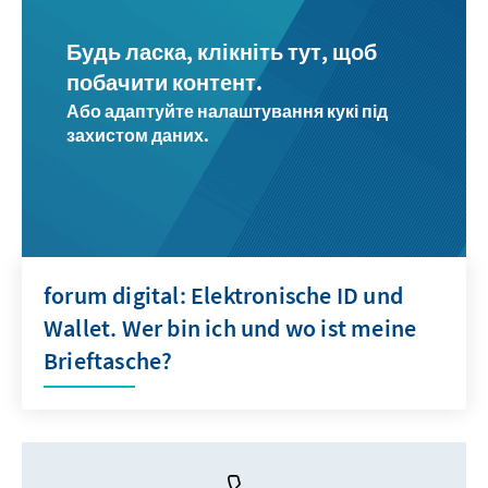
Будь ласка, клікніть тут, щоб
побачити контент.
Або адаптуйте налаштування кукі під
захистом даних.
forum digital: Elektronische ID und
Wallet. Wer bin ich und wo ist meine
Brieftasche?