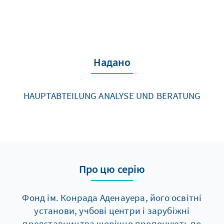
Надано
HAUPTABTEILUNG ANALYSE UND BERATUNG
Про цю серію
Фонд ім. Конрада Аденауера, його освітні
установи, учбові центри і зарубіжні
представництва щорічно пропонують по