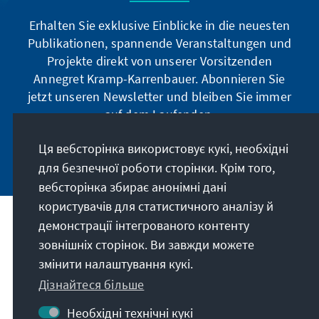
Erhalten Sie exklusive Einblicke in die neuesten
Publikationen, spannende Veranstaltungen und
Projekte direkt von unserer Vorsitzenden
Annegret Kramp-Karrenbauer. Abonnieren Sie
jetzt unseren Newsletter und bleiben Sie immer
auf dem Laufenden.
Ця вебсторінка використовує кукі, необхідні
Jetzt abonnieren
для безпечної роботи сторінки. Крім того,
вебсторінка збирає анонімні дані
користувачів для статистичного аналізу й
демонстрації інтегрованого контенту
Наше покликання
зовнішніх сторінок. Ви завжди можете
змінити налаштування кукі.
Контакт
Дізнайтеся більше
Подальші пропозиції від фонду
Необхідні технічні кукі