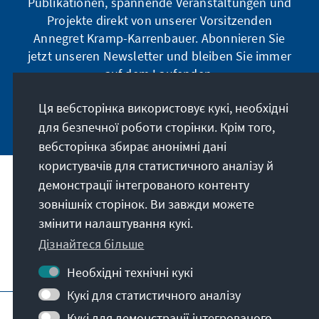
Publikationen, spannende Veranstaltungen und
Projekte direkt von unserer Vorsitzenden
Annegret Kramp-Karrenbauer. Abonnieren Sie
jetzt unseren Newsletter und bleiben Sie immer
auf dem Laufenden.
Ця вебсторінка використовує кукі, необхідні
Jetzt abonnieren
для безпечної роботи сторінки. Крім того,
вебсторінка збирає анонімні дані
користувачів для статистичного аналізу й
демонстрації інтегрованого контенту
Наше покликання
зовнішніх сторінок. Ви завжди можете
змінити налаштування кукі.
Контакт
Дізнайтеся більше
Подальші пропозиції від фонду
Необхідні технічні кукі
Кукі для статистичного аналізу
Вихідні дані
Захист даних
Кукі для демонстрації інтегрованого