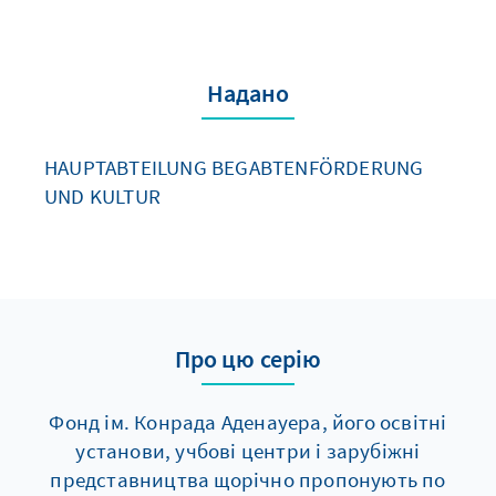
Надано
HAUPTABTEILUNG BEGABTENFÖRDERUNG
UND KULTUR
Про цю серію
Фонд ім. Конрада Аденауера, його освітні
установи, учбові центри і зарубіжні
представництва щорічно пропонують по