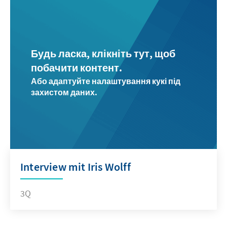
Будь ласка, клікніть тут, щоб
побачити контент.
Або адаптуйте налаштування кукі під
захистом даних.
Interview mit Iris Wolff
3Q