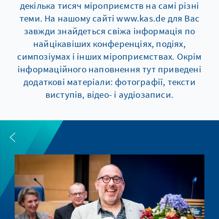
декілька тисяч мiроприємств на самі різні
теми. На нашому сайті www.kas.de для Вас
завжди знайдеться свіжа інформація по
найцікавіших конференціях, подіях,
симпозіумах і інших мiроприємствах. Окрім
інформаційного наповнення тут приведені
додаткові матеріали: фотографії, тексти
виступів, відео- і аудіозаписи.