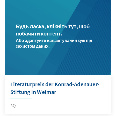
Будь ласка, клікніть тут, щоб
побачити контент.
Або адаптуйте налаштування кукі під
захистом даних.
Literaturpreis der Konrad-Adenauer-
Stiftung in Weimar
3Q