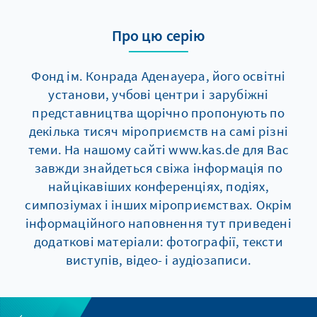
Про цю серію
Фонд ім. Конрада Аденауера, його освітні
установи, учбові центри і зарубіжні
представництва щорічно пропонують по
декілька тисяч мiроприємств на самі різні
теми. На нашому сайті www.kas.de для Вас
завжди знайдеться свіжа інформація по
найцікавіших конференціях, подіях,
симпозіумах і інших мiроприємствах. Окрім
інформаційного наповнення тут приведені
додаткові матеріали: фотографії, тексти
виступів, відео- і аудіозаписи.