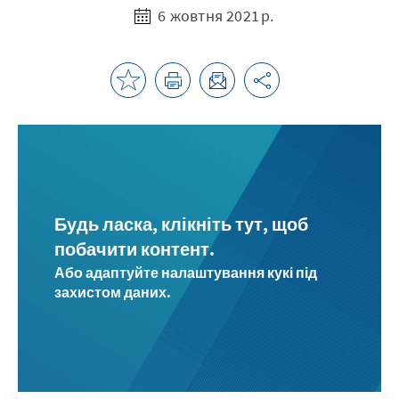
6 жовтня 2021 р.
Будь ласка, клікніть тут, щоб
побачити контент.
Або адаптуйте налаштування кукі під
захистом даних.