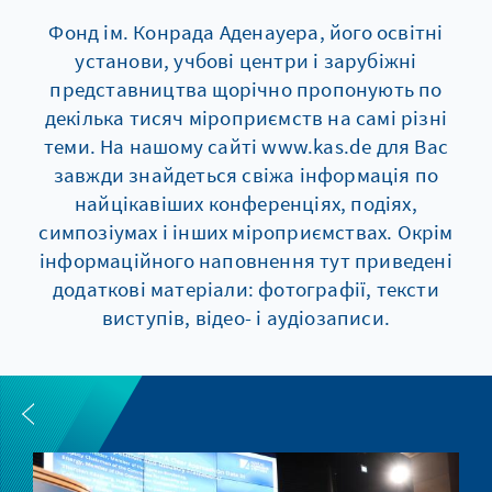
Фонд ім. Конрада Аденауера, його освітні
установи, учбові центри і зарубіжні
представництва щорічно пропонують по
декілька тисяч мiроприємств на самі різні
теми. На нашому сайті www.kas.de для Вас
завжди знайдеться свіжа інформація по
найцікавіших конференціях, подіях,
симпозіумах і інших мiроприємствах. Окрім
інформаційного наповнення тут приведені
додаткові матеріали: фотографії, тексти
виступів, відео- і аудіозаписи.