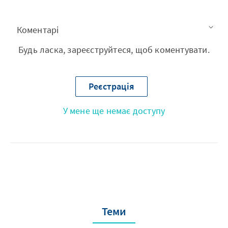
Коментарі
Будь ласка, зареєструйтеся, щоб коментувати.
Реєстрація
У мене ще немає доступу
Теми