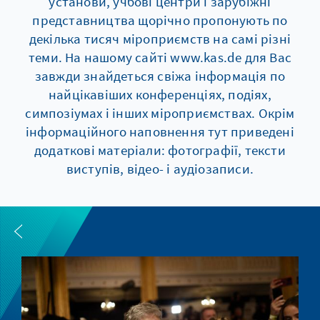
установи, учбові центри і зарубіжні
представництва щорічно пропонують по
декілька тисяч мiроприємств на самі різні
теми. На нашому сайті www.kas.de для Вас
завжди знайдеться свіжа інформація по
найцікавіших конференціях, подіях,
симпозіумах і інших мiроприємствах. Окрім
інформаційного наповнення тут приведені
додаткові матеріали: фотографії, тексти
виступів, відео- і аудіозаписи.