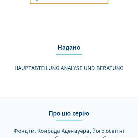
Надано
HAUPTABTEILUNG ANALYSE UND BERATUNG
Про цю серію
Фонд ім. Конрада Аденауера, його освітні