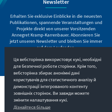
Newsletter
Erhalten Sie exklusive Einblicke in die neuesten
Publikationen, spannende Veranstaltungen und
Projekte direkt von unserer Vorsitzenden
Annegret Kramp-Karrenbauer. Abonnieren Sie
jetzt unseren Newsletter und bleiben Sie immer
auf dem Laufenden.
Ця вебсторінка використовує кукі, необхідні
Jetzt abonnieren
для безпечної роботи сторінки. Крім того,
вебсторінка збирає анонімні дані
користувачів для статистичного аналізу й
демонстрації інтегрованого контенту
Наше покликання
зовнішніх сторінок. Ви завжди можете
змінити налаштування кукі.
Контакт
Дізнайтеся більше