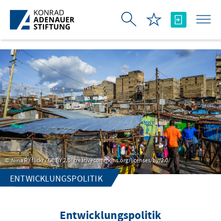
Skip to Main Content
Nina R / flickr / CC BY 2.0/ creativecommons.org/licenses/by/2.0/
ENTWICKLUNGSPOLITIK
Entwicklungspolitik