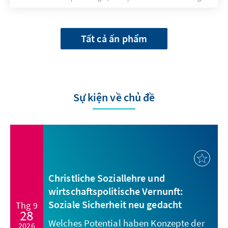
Tất cả ấn phẩm
Sự kiện về chủ đề
Christliche Soziallehre und
wirtschaftspolitische Vernunft:
Soziale Sicherheit neu gedacht
Thg 9
28
Welches Potential haben Konzepte der
2026