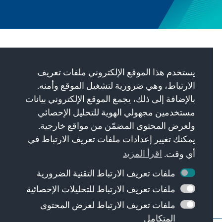
مهمتنا
يستخدم هذا الموقع الإلكتروني ملفات تعريف
Die Konrad-Adenauer-Stiftung setzt sich
الارتباط، وهي ضرورية لتشغيل الموقع وأمنه.
national und international durch politische
بالإضافة إلى ذلك، يجمع الموقع الإلكتروني بيانات
Bildung für Frieden, Freiheit und
مستخدمين مجهولي الهوية للتحليل الإحصائي
Gerechtigkeit ein. Wir fördern und bewahren
ولعرض المحتوى المضمّن من مواقع خارجية.
freiheitliche Demokratie, die Soziale
يمكنك تغيير إعدادات ملفات تعريف الارتباط في
Marktwirtschaft und die Entwicklung und
أي وقت.
اقرأ المزيد
Festigung des Wertekonsenses.
ملفات تعريف الارتباط التقنية الضرورية
مهمتنا
ملفات تعريف الارتباط للتحليلات الإحصائية
ملفات تعريف الارتباط لعرض المحتوى
المتكامل