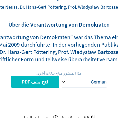
eate Neuss, Dr. Hans-Gert Pöttering, Prof. Władysław Bartosze
Über die Verantwortung von Demokraten
Verantwortung von Demokraten” war das Thema ein
 Mai 2009 durchführte. In der vorliegenden Publik
 Dr. Hans-Gert Pöttering, Prof. Władysław Bartosze
riftlicher Form und teilweise überarbeitet versam
هذا المنشور متاح بلغات أخرى
فتح ملف PDF
٢٩ يونيو ٢٠٠٩
معلومات الطلب