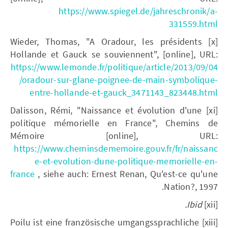
https://www.spiegel.de/jahreschronik/a-
331559.html
[x] Wieder, Thomas, "A Oradour, les présidents
Hollande et Gauck se souviennent", [online], URL:
https://www.lemonde.fr/politique/article/2013/09/04
/oradour-sur-glane-poignee-de-main-symbolique-
entre-hollande-et-gauck_3471143_823448.html
[xi] Dalisson, Rémi, "Naissance et évolution d'une
politique mémorielle en France", Chemins de
Mémoire [online], URL:
https://www.cheminsdememoire.gouv.fr/fr/naissanc
e-et-evolution-dune-politique-memorielle-en-
france
, siehe auch: Ernest Renan, Qu'est-ce qu'une
Nation?, 1997.
Ibid.
[xii]
[xiii] Poilu ist eine französische umgangssprachliche