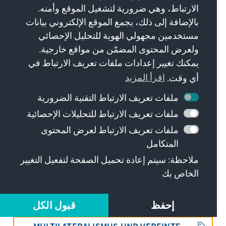
الارتباط، وهي ضرورية لتشغيل الموقع وأمنه.
بالإضافة إلى ذلك، يجمع الموقع الإلكتروني بيانات
مستخدمين مجهولي الهوية للتحليل الإحصائي
ولعرض المحتوى المضمّن من مواقع خارجية.
يمكنك تغيير إعدادات ملفات تعريف الارتباط في
أي وقت.
اقرأ المزيد
المواضيع
ملفات تعريف الارتباط التقنية الضرورية
ملفات تعريف الارتباط للتحليلات الإحصائية
ملفات تعريف الارتباط لعرض المحتوى
GESCHICHTE UND ERINNERUNG
المتكامل
ملاحظة: سيتم إعادة تحميل الصفحة لتفعيل التغيير
EUROPA UND INTERNATIONALES
الخاص بك
NATIONALSOZIALISMUS UND „DRITTES
REICH“
إحفظ
قبول الكل