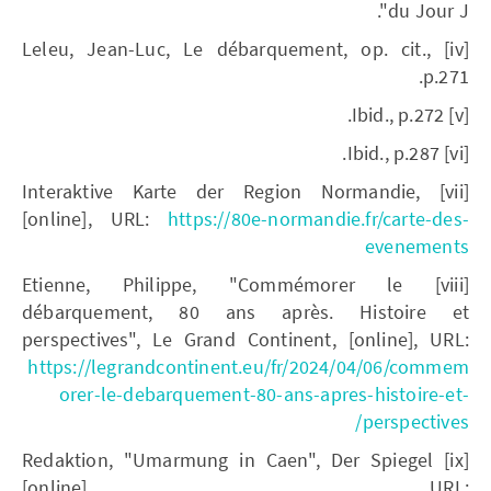
du Jour J".
[iv] Leleu, Jean-Luc, Le débarquement, op. cit.,
p.271.
[v] Ibid., p.272.
[vi] Ibid., p.287.
[vii] Interaktive Karte der Region Normandie,
[online], URL:
https://80e-normandie.fr/carte-des-
evenements
[viii] Etienne, Philippe, "Commémorer le
débarquement, 80 ans après. Histoire et
perspectives", Le Grand Continent, [online], URL:
https://legrandcontinent.eu/fr/2024/04/06/commem
orer-le-debarquement-80-ans-apres-histoire-et-
perspectives/
[ix] Redaktion, "Umarmung in Caen", Der Spiegel
[online], URL: