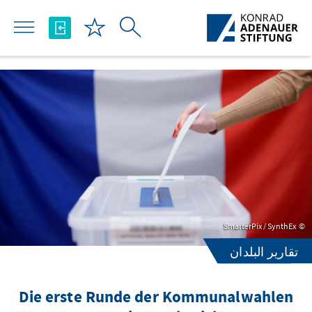
تخطي إلى المحتوى الرئيسي
SmarterPix / SynthEx
تقارير البلدان
Die erste Runde der Kommunalwahlen