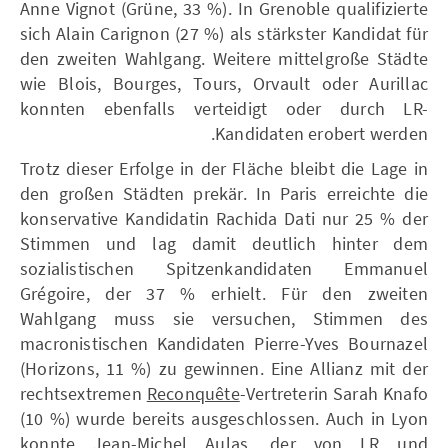
Anne Vignot (Grüne, 33 %). In Grenoble qualifizierte
sich Alain Carignon (27 %) als stärkster Kandidat für
den zweiten Wahlgang. Weitere mittelgroße Städte
wie Blois, Bourges, Tours, Orvault oder Aurillac
konnten ebenfalls verteidigt oder durch LR-
Kandidaten erobert werden.
Trotz dieser Erfolge in der Fläche bleibt die Lage in
den großen Städten prekär. In Paris erreichte die
konservative Kandidatin Rachida Dati nur 25 % der
Stimmen und lag damit deutlich hinter dem
sozialistischen Spitzenkandidaten Emmanuel
Grégoire, der 37 % erhielt. Für den zweiten
Wahlgang muss sie versuchen, Stimmen des
macronistischen Kandidaten Pierre-Yves Bournazel
(Horizons, 11 %) zu gewinnen. Eine Allianz mit der
rechtsextremen
Reconquête
-Vertreterin Sarah Knafo
(10 %) wurde bereits ausgeschlossen. Auch in Lyon
konnte Jean-Michel Aulas, der von LR und