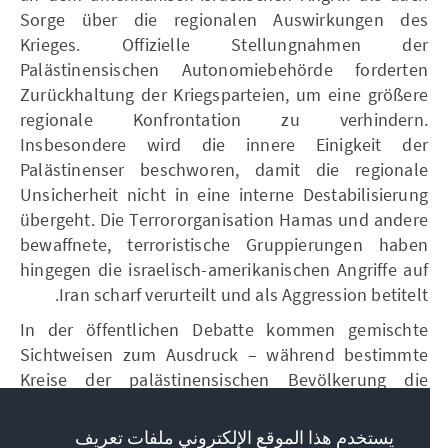
Sorge über die regionalen Auswirkungen des
Krieges. Offizielle Stellungnahmen der
Palästinensischen Autonomiebehörde forderten
Zurückhaltung der Kriegsparteien, um eine größere
regionale Konfrontation zu verhindern.
Insbesondere wird die innere Einigkeit der
Palästinenser beschworen, damit die regionale
Unsicherheit nicht in eine interne Destabilisierung
übergeht. Die Terrororganisation Hamas und andere
bewaffnete, terroristische Gruppierungen haben
hingegen die israelisch-amerikanischen Angriffe auf
Iran scharf verurteilt und als Aggression betitelt.
In der öffentlichen Debatte kommen gemischte
Sichtweisen zum Ausdruck – während bestimmte
Kreise der palästinensischen Bevölkerung die
iranischen Gegenangriffe auf Israel willkommen
heißen und als „Abschreckung“ titulieren, besteht
يستخدم هذا الموقع الإلكتروني ملفات تعريف