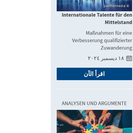
panthermedia
Internationale Talente für den
Mittelstand
Maßnahmen für eine
Verbesserung qualifizierter
Zuwanderung
١٨ ديسمبر ٢٠٢٤
اقرأ الآن
ANALYSEN UND ARGUMENTE