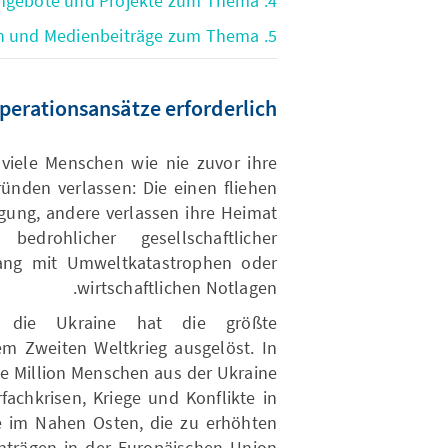
4. Unsere Angebote und Projekte zum Thema
5. Publikationen, Veranstaltungen und Medienbeiträge zum Thema
erationsansätze erforderlich
viele Menschen wie nie zuvor ihre
ünden verlassen: Die einen fliehen
gung, andere verlassen ihre Heimat
bedrohlicher gesellschaftlicher
ang mit Umweltkatastrophen oder
wirtschaftlichen Notlagen.
en die Ukraine hat die größte
em Zweiten Weltkrieg ausgelöst. In
e Million Menschen aus der Ukraine
chkrisen, Kriege und Konflikte in
e im Nahen Osten, die zu erhöhten
anträgen in der Europäischen Union