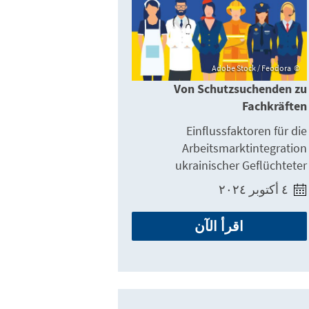
Adobe Stock / Feodora
Von Schutzsuchenden zu
Fachkräften
Einflussfaktoren für die
Arbeitsmarktintegration
ukrainischer Geflüchteter
٤ أكتوبر ٢٠٢٤
اقرأ الآن