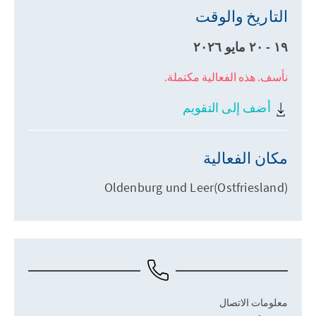
التاريخ والوقت
١٩ - ٢٠ مايو ٢٠٢٦
نأسف. هذه الفعالية مكتملة.
أضف إلى التقويم
مكان الفعالية
Oldenburg und Leer(Ostfriesland)
معلومات الاتصال