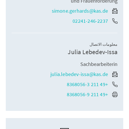
und Frauenförderung
simone.gerhards@kas.de
02241-246-2237
معلومات الاتصال
Julia Lebedev-Issa
Sachbearbeiterin
julia.lebedev-issa@kas.de
+49 211 8368056-3
+49 211 8368056-9