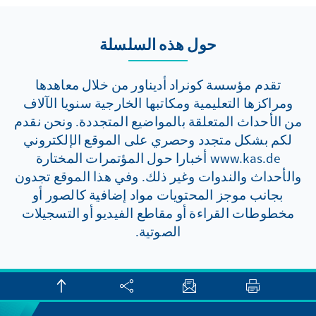
حول هذه السلسلة
تقدم مؤسسة كونراد أديناور من خلال معاهدها
ومراكزها التعليمية ومكاتبها الخارجية سنويا الآلاف
من الأحداث المتعلقة بالمواضيع المتجددة. ونحن نقدم
لكم بشكل متجدد وحصري على الموقع الإلكتروني
www.kas.de أخبارا حول المؤتمرات المختارة
والأحداث والندوات وغير ذلك. وفي هذا الموقع تجدون
بجانب موجز المحتويات مواد إضافية كالصور أو
مخطوطات القراءة أو مقاطع الفيديو أو التسجيلات
الصوتية.