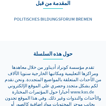
المقدمة من قبل
POLITISCHES BILDUNGSFORUM BREMEN
حول هذه السلسلة
تقدم مؤسسة كونراد أديناور من خلال معاهدها
ومراكزها التعليمية ومكاتبها الخارجية سنويا الآلاف
من الأحداث المتعلقة بالمواضيع المتجددة. ونحن نقدم
لكم بشكل متجدد وحصري على الموقع الإلكتروني
www.kas.de أخبارا حول المؤتمرات المختارة
والأحداث والندوات وغير ذلك. وفي هذا الموقع تجدون
بجانب موجز المحتويات مواد إضافية كالصور أو