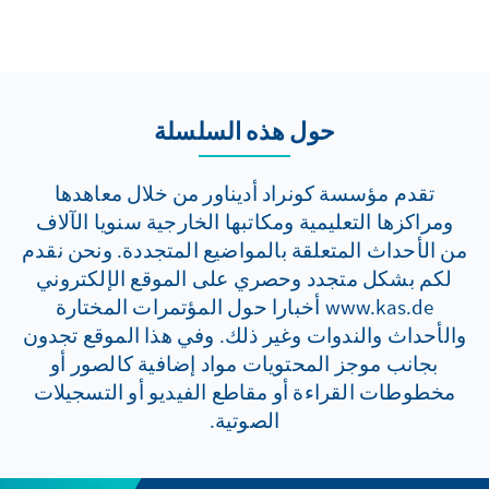
حول هذه السلسلة
تقدم مؤسسة كونراد أديناور من خلال معاهدها
ومراكزها التعليمية ومكاتبها الخارجية سنويا الآلاف
من الأحداث المتعلقة بالمواضيع المتجددة. ونحن نقدم
لكم بشكل متجدد وحصري على الموقع الإلكتروني
www.kas.de أخبارا حول المؤتمرات المختارة
والأحداث والندوات وغير ذلك. وفي هذا الموقع تجدون
بجانب موجز المحتويات مواد إضافية كالصور أو
مخطوطات القراءة أو مقاطع الفيديو أو التسجيلات
الصوتية.