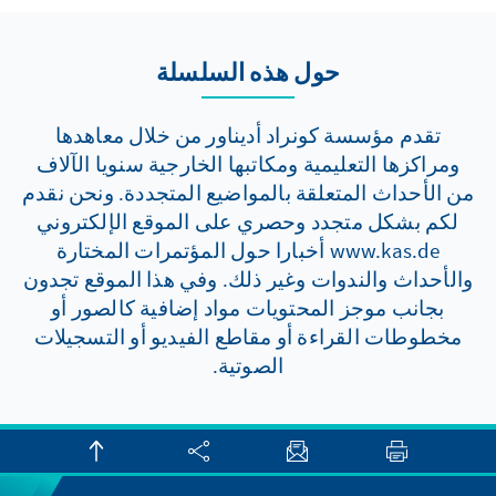
حول هذه السلسلة
تقدم مؤسسة كونراد أديناور من خلال معاهدها
ومراكزها التعليمية ومكاتبها الخارجية سنويا الآلاف
من الأحداث المتعلقة بالمواضيع المتجددة. ونحن نقدم
لكم بشكل متجدد وحصري على الموقع الإلكتروني
www.kas.de أخبارا حول المؤتمرات المختارة
والأحداث والندوات وغير ذلك. وفي هذا الموقع تجدون
بجانب موجز المحتويات مواد إضافية كالصور أو
مخطوطات القراءة أو مقاطع الفيديو أو التسجيلات
الصوتية.