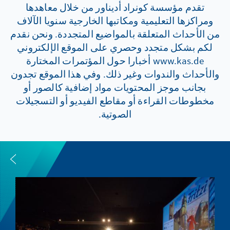
تقدم مؤسسة كونراد أديناور من خلال معاهدها
ومراكزها التعليمية ومكاتبها الخارجية سنويا الآلاف
من الأحداث المتعلقة بالمواضيع المتجددة. ونحن نقدم
لكم بشكل متجدد وحصري على الموقع الإلكتروني
www.kas.de أخبارا حول المؤتمرات المختارة
والأحداث والندوات وغير ذلك. وفي هذا الموقع تجدون
بجانب موجز المحتويات مواد إضافية كالصور أو
مخطوطات القراءة أو مقاطع الفيديو أو التسجيلات
الصوتية.