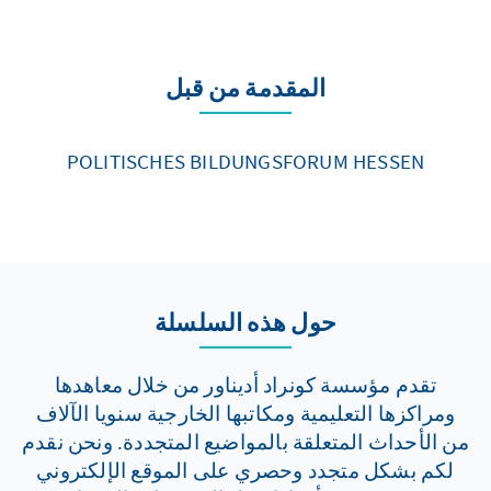
المقدمة من قبل
POLITISCHES BILDUNGSFORUM HESSEN
حول هذه السلسلة
تقدم مؤسسة كونراد أديناور من خلال معاهدها
ومراكزها التعليمية ومكاتبها الخارجية سنويا الآلاف
من الأحداث المتعلقة بالمواضيع المتجددة. ونحن نقدم
لكم بشكل متجدد وحصري على الموقع الإلكتروني