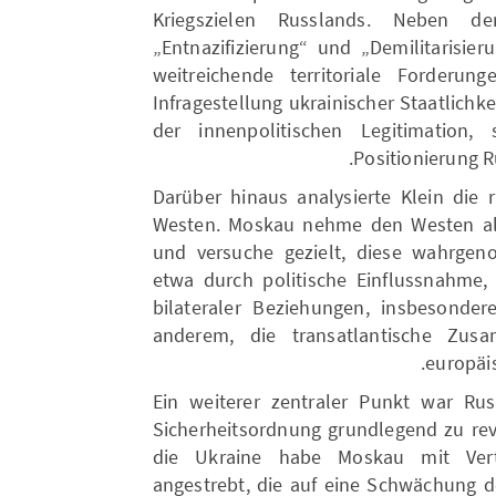
Kriegszielen Russlands. Neben de
„Entnazifizierung“ und „Demilitarisier
weitreichende territoriale Forderun
Infragestellung ukrainischer Staatlichke
der innenpolitischen Legitimation,
Positionierung R
Darüber hinaus analysierte Klein die
Westen. Moskau nehme den Westen al
und versuche gezielt, diese wahrg
etwa durch politische Einflussnahme
bilateraler Beziehungen, insbesonde
anderem, die transatlantische Zus
europäi
Ein weiterer zentraler Punkt war Ru
Sicherheitsordnung grundlegend zu revi
die Ukraine habe Moskau mit Vert
angestrebt, die auf eine Schwächung 