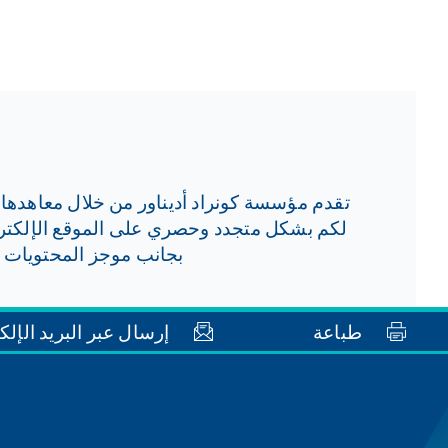
تقدم مؤسسة كونراد أديناور من خلال معاهدها و
بجانب موجز المحتويات م
طباعة
إرسال عبر البريد الإلك