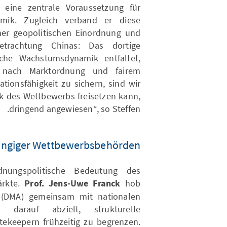
 eine zentrale Voraussetzung für
amik. Zugleich verband er diese
iner geopolitischen Einordnung und
Betrachtung Chinas: Das dortige
iche Wachstumsdynamik entfaltet,
 nach Marktordnung und fairem
ionsfähigkeit zu sichern, sind wir
ck des Wettbewerbs freisetzen kann,
dringend angewiesen“, so Steffen.
ngiger Wettbewerbsbehörden
nungspolitische Bedeutung des
ärkte.
Prof. Jens-Uwe Franck
hob
t (DMA) gemeinsam mit nationalen
rauf abzielt, strukturelle
tekeepern frühzeitig zu begrenzen.