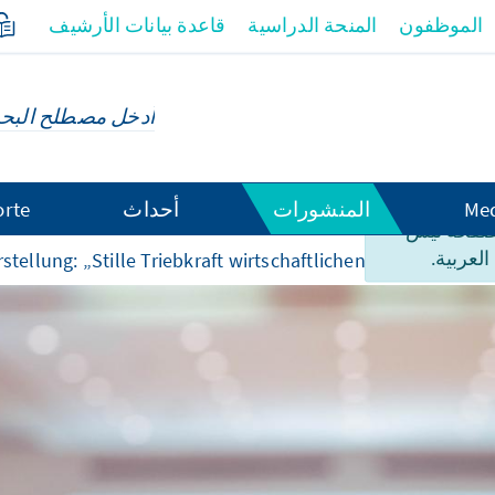
الموظفون
المنحة الدراسية
قاعدة بيانات الأرشيف
Med
المنشورات
أحداث
orte
لصفحة ليس
العربية.
رات
tellung: „Stille Triebkraft wirtschaftlichen Erfolgs“