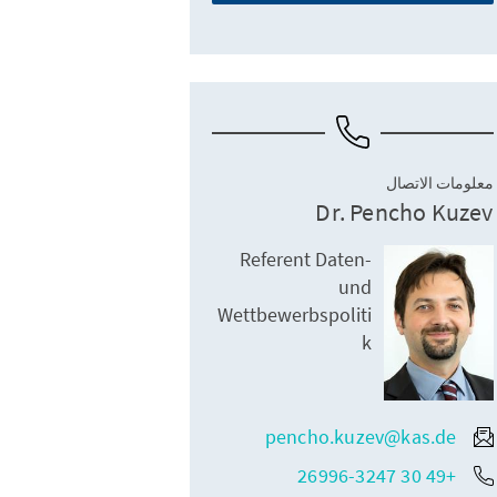
معلومات الاتصال
Dr. Pencho Kuzev
Referent Daten-
und
Wettbewerbspoliti
k
pencho.kuzev@kas.de
+49 30 26996-3247