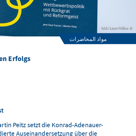
KAS / Leon Fülber
مواد المحاضرات
en Erfolgs“
st
artin Peitz setzt die Konrad-Adenauer-
ndierte Auseinandersetzung über die