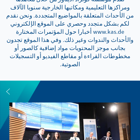
ومراكزها التعليمية ومكاتبها الخارجية سنويا الآلاف
من الأحداث المتعلقة بالمواضيع المتجددة. ونحن نقدم
لكم بشكل متجدد وحصري على الموقع الإلكتروني
www.kas.de أخبارا حول المؤتمرات المختارة
والأحداث والندوات وغير ذلك. وفي هذا الموقع تجدون
بجانب موجز المحتويات مواد إضافية كالصور أو
مخطوطات القراءة أو مقاطع الفيديو أو التسجيلات
الصوتية.