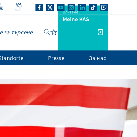
Влизане
Meine KAS
Standorte
Presse
За нас