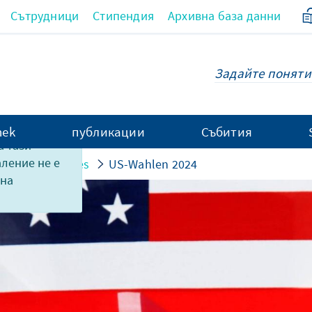
Сътрудници
Стипендия
Архивна база данни
hek
публикации
Събития
 тази
аление не е
 Internationales
US-Wahlen 2024
 на