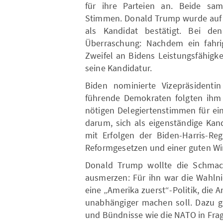
für ihre Parteien an. Beide s
Stimmen. Donald Trump wurde auf d
als Kandidat bestätigt. Bei d
Überraschung: Nachdem ein fahrig
Zweifel an Bidens Leistungsfähigk
seine Kandidatur.
Biden nominierte Vizepräsidenti
führende Demokraten folgten ihm
nötigen Delegiertenstimmen für ei
darum, sich als eigenständige Kand
mit Erfolgen der Biden-Harris-Re
Reformgesetzen und einer guten Wir
Donald Trump wollte die Schmach
ausmerzen: Für ihn war die Wahlnie
eine „Amerika zuerst“-Politik, die
unabhängiger machen soll. Dazu ge
und Bündnisse wie die NATO in Frage