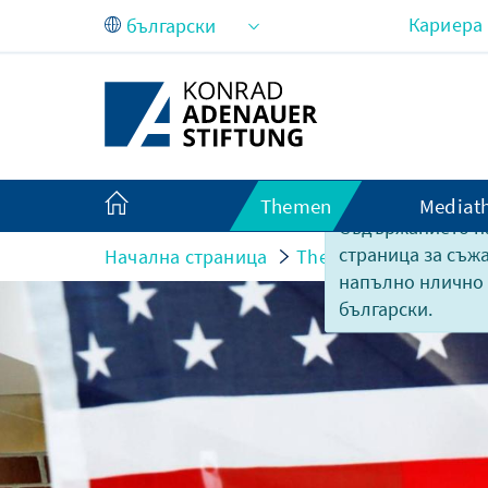
Skip to Main Content
Кариера
Themen
Mediat
Съдържанието на
страница за съж
Начална страница
Themen
Europa und
напълно нлично
български.