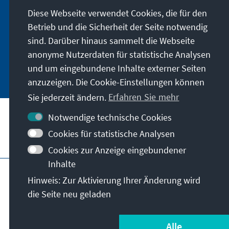
Konrad-Adenauer-Stiftung. Der Leiter Dr. Peter
Diese Webseite verwendet Cookies, die für den
Fischer-Bollin informiert Sie in unregelmäßigen
Abständen in aller Kürze über Themen, die wir
Betrieb und die Sicherheit der Seite notwendig
für unsere nahe Zukunft für wichtig halten.
sind. Darüber hinaus sammelt die Webseite
anonyme Nutzerdaten für statistische Analysen
Jetzt abonnieren
und um eingebundene Inhalte externer Seiten
anzuzeigen. Die Cookie-Einstellungen können
Sie jederzeit ändern.
Erfahren Sie mehr
Notwendige technische Cookies
Cookies für statistische Analysen
Besuchen Sie auch
Cookies zur Anzeige eingebundener
Inhalte
Impressum
Datenschutz
Hinweis: Zur Aktivierung Ihrer Änderung wird
Nutzungsbedingungen
die Seite neu geladen
Erklärung zur Barrierefreiheit
Barriere melden
© Konrad-Adenauer-Stiftung e.V. 2026
Alle