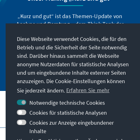
„Kurz und gut“ ist das Themen-Update von
Analyse und Beratung – dem Think-Tank der
Konrad-Adenauer-Stiftung. Der Leiter Dr. Peter
Diese Webseite verwendet Cookies, die für den
Fischer-Bollin informiert Sie in unregelmäßigen
Abständen in aller Kürze über Themen, die wir
Betrieb und die Sicherheit der Seite notwendig
für unsere nahe Zukunft für wichtig halten.
sind. Darüber hinaus sammelt die Webseite
anonyme Nutzerdaten für statistische Analysen
Jetzt abonnieren
und um eingebundene Inhalte externer Seiten
anzuzeigen. Die Cookie-Einstellungen können
Sie jederzeit ändern.
Erfahren Sie mehr
Notwendige technische Cookies
Cookies für statistische Analysen
Besuchen Sie auch
Cookies zur Anzeige eingebundener
Inhalte
Impressum
Datenschutz