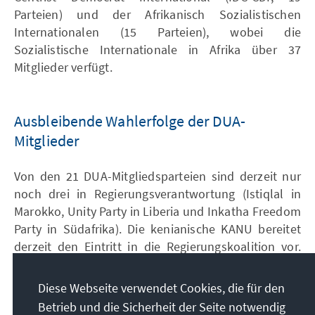
Parteien) und der Afrikanisch Sozialistischen
Internationalen (15 Parteien), wobei die
Sozialistische Internationale in Afrika über 37
Mitglieder verfügt.
Ausbleibende Wahlerfolge der DUA-
Mitglieder
Von den 21 DUA-Mitgliedsparteien sind derzeit nur
noch drei in Regierungsverantwortung (Istiqlal in
Marokko, Unity Party in Liberia und Inkatha Freedom
Party in Südafrika). Die kenianische KANU bereitet
derzeit den Eintritt in die Regierungskoalition vor.
Der Status der oppositionellen Democratic Party in
Uganda ist unklar, da der Parteivorsitzende als
Diese Webseite verwendet Cookies, die für den
Justizminister der Regierung angehört. Damit ist die
Betrieb und die Sicherheit der Seite notwendig