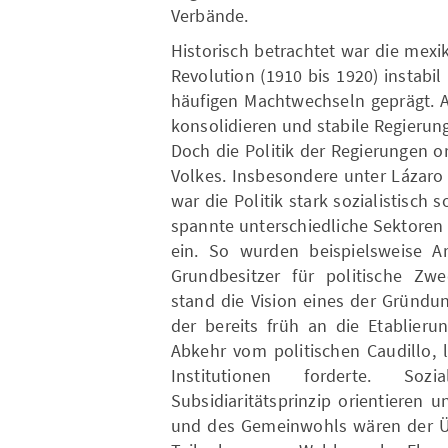
Verbände.
Historisch betrachtet war die mexi
Revolution (191 0 bis 1920) instab
häufigen Machtwechseln geprägt. A
konsolidieren und stabile Regierun
Doch die Politik der Regierungen o
Volkes. Insbesondere unter Lázaro 
war die Politik stark sozialistisch
spannte unterschiedliche Sektoren 
ein . So wurden beispielsweise A
Grundbesitzer für politische Zwe
stand die Vision eine s der Gründ
der bereits früh an die Etablieru
Abkehr vom politischen Caudillo, l
Institutionen forderte. S
Subsidiaritätsprinzip orientieren
und des Gemeinwohls wären der Üb