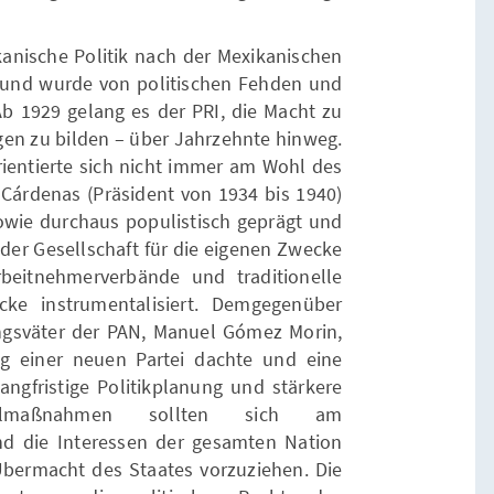
kanische Politik nach der Mexikanischen
il und wurde von politischen Fehden und
b 1929 gelang es der PR I, die Macht zu
gen zu bilden – über Jahrzehnte hinweg.
rientierte sich nicht immer am Wohl des
Cárdenas (Präsident von 193 4 bis 1940)
 sowie durchaus populistisch geprägt und
der Gesellschaft für die eigenen Zwecke
rbeitnehmerverbände und traditionelle
cke instrumentalisiert. Demgegenüber
ungsväter der PAN, Manuel Gómez Morin,
ng einer neuen Partei dachte und eine
angfristige Politikplanung und stärkere
ozialmaßnahmen sollten sich am
 und die Interessen der gesamten Nation
ermacht des Staates vorzuziehen. Die