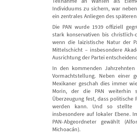
Teilnahme an Wahlen als Eleme
Individuums zu sichern, war neben
ein zentrales Anliegen des späteren
Die PAN wurde 1939 offiziell geg
stark konservativen bis christlich
wenn die laizistische Natur der P
Mittelschicht – insbesondere Aka
Ausrichtung der Partei entscheidend
In den kommenden Jahrzehnten per
Vormachtstellun g. Neben einer 
Mexikaner geschah dies immer wi
Morin, der die PAN weiterhin s
Überzeugung fest, dass politische 
werden kan n. Und so stellte
insbesondere auf lokaler Ebene. I
PAN-Abgeordneter gewählt (Alf
Michoacán).