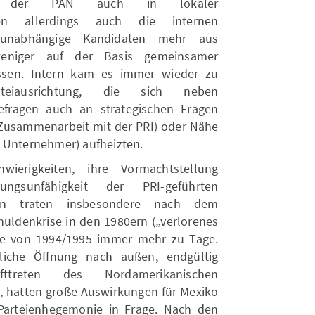
z der PAN auch in lokaler
men allerdings auch die internen
 unabhängige Kandidaten mehr aus
weniger auf der Basis gemeinsamer
sen. Intern kam es immer wieder zu
teiausrichtung, die sich neben
tefragen auch an strategischen Fragen
, Zusammenarbeit mit der PRI) oder Nähe
 Unternehmer) aufheizten.
erigkeiten, ihre Vormachtstellung
lungsunfähigkeit der PRI-geführten
turen traten insbesondere nach dem
uldenkrise in den 1980ern („verlorenes
se von 1994/1995 immer mehr zu Tage.
liche Öffnung nach außen, endgültig
ttreten des Nordamerikanischen
hatten große Auswirkungen für Mexiko
 Parteienhegemonie in Frage. Nach den