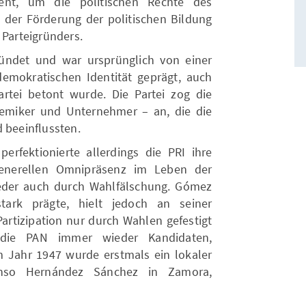
n t, um die politischen Rechte des
 der Förderung der politischen Bildung
 Parteigründers.
ründet und war ursprünglich von einer
-demokratischen Identität geprägt, auch
artei betont wurde. Die Partei zog die
demiker und Unternehmer – an, die die
 beeinflussten.
fektionierte allerdings die PRI ihre
generellen Omnipräsenz im Leben der
eder auch durch Wahlfälschung. Gómez
tark prägte, hielt jedoch an seiner
Partizipation nur durch Wahlen gefestigt
 die PAN immer wieder Kandidaten,
m Jahr 1947 wurde erstmals ein lokaler
onso Hernández Sánchez in Zamora,