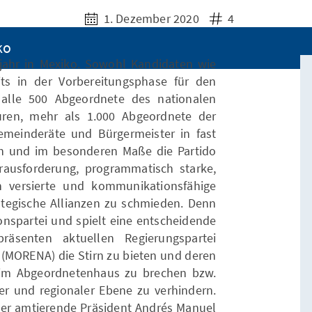
1. Dezember 2020
4
ko
jahr in Mexiko. Sowohl Kandidaten wie
its in der Vorbereitungsphase für den
alle 500 Abgeordnete des nationalen
ren, mehr als 1.000 Abgeordnete der
emeinderäte und Bürgermeister in fast
h und im besonderen Maße die Partido
ausforderun g, programmatisch starke,
ch versierte und kommunikationsfähige
ategische Allianzen zu schmieden. Denn
tionspartei und spielt eine entscheidende
präsenten aktuellen Regierungspartei
(MORENA) die Stirn zu bieten und deren
im Abgeordnetenhaus zu brechen bzw.
ler und regionaler Ebene zu verhindern.
e der amtierende Präsident Andrés Manuel