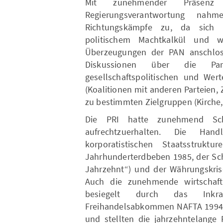
Mit zunehmender Präsen
Regierungsverantwortung nah
Richtungskämpfe zu, da sich
politische m Machtkalkül und 
Überzeugungen der PAN anschlos
Diskussionen über die Par
gesellschaftspolitischen und Wer
(Koalitionen mit anderen Parteien
zu bestimmten Zielgruppen (Kirche,
Die PRI hatte zunehmend Schwi
aufrech tzuerhalten. Die Hand
korporatistischen Staatsstruk
Jahrhunderterdbeben 1985, der Sch
Jahrzehnt“) und der Währungskri
Auch die zunehmende wirtschaft
besiegelt durch das Inkraf
Freihandelsabkommen NAFTA 1994, 
und stellten die jahrzehntelange