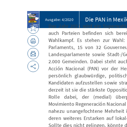
Die ­PAN in Mexi
Ausgabe: 4/2020
Das Jahr 2021 wird ein Superwahl
auch Parteien befinden sich bere
Wahlkampf. Es stehen zur Wahl: 
Parlaments, 15 von 32 Gouverneu
Landesparlament e sowie Stadt-/G
2.000 Gemeinden. Dabei steht auc
Acción Nacional (PAN) vor der Her
persönlich glaubwürdige, politis
Kandidaten aufzustellen sowie str
derzeit ist sie die stärkste Opposi
Rolle dabe i, der (medial) über
Movimiento Regeneración Nacional 
nahezu unangefochtene Mehrheit 
deren weiteres Erstarken auf loka
Sollte dies nicht gelinge n, könnt