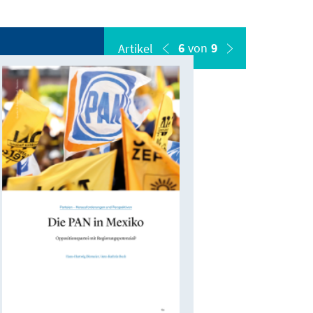
6
von
9
Artikel