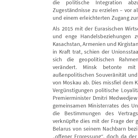
die politische Integration ab
Zugeständnisse zu erzielen – vor a
und einem erleichterten Zugang zu
Als 2015 mit der Eurasischen Wirt
und enge Handelsbeziehungen z
Kasachstan, Armenien und Kirgista
in Kraft trat, schien der Unionsst
sich die geopolitischen Rahme
verändert. Minsk betonte mit
außenpolitischen Souveränität und 
von Moskau ab. Dies missfiel dem 
Vergünstigungen politische Loyalit
Premierminister Dmitri Medwedjew
gemeinsamen Ministerrates des Uni
die Bestimmungen des Vertrag
verknüpfte dies mit der Frage der 
Belarus von seinem Nachbarn bezi
„offener Erpressung“, doch da der