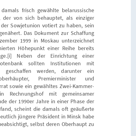
 damals frisch gewählte belarussische
 der von sich behauptet, als einziger
der Sowjetunion votiert zu haben, sein
genähert. Das Dokument zur Schaffung
ezember 1999 in Moskau unterzeichnet
ierten Höhepunkt einer Reihe bereits
äge.[i] Neben der Einrichtung einer
enbank sollten Institutionen mit
en geschaffen werden, darunter ein
berhäupter, Premierminister und
errat sowie ein gewähltes Zwei-Kammer-
ein Rechnungshof mit gemeinsamer
nde der 1990er Jahre in einer Phase der
and, scheint die damals oft geäußerte
eutlich jüngere Präsident in Minsk habe
eabsichtigt, selbst deren Oberhaupt zu