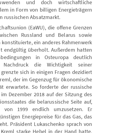
zuwenden und doch wirtschaftliche
llem in Form von billigen Energieträgern
m russischen Absatzmarkt.
schaftsunion (EaWU), die offene Grenzen
wischen Russland und Belarus sowie
n konstituierte, ein anderes Rahmenwerk
aat endgültig überholt. Außerdem hatten
nbedingungen in Osteuropa deutlich
 Nachdruck die Wichtigkeit seiner
grenzte sich in einigen Fragen dezidiert
Kreml, der im Gegenzug für ökonomische
ät erwartete. So forderte der russische
 im Dezember 2018 auf der Sitzung des
onsstaates die belarussische Seite auf,
s von 1999 endlich umzusetzen. Er
günstigen Energiepreise für das Gas, das
eht. Präsident Lukaschenko sprach von
 Kreml starke Hebel in der Hand hatte,