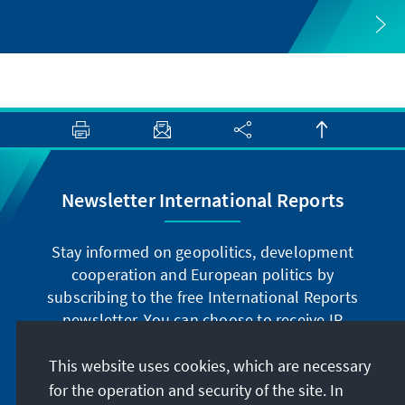
Newsletter International Reports
Stay informed on geopolitics, development
cooperation and European politics by
subscribing to the free International Reports
newsletter. You can choose to receive IR
digitally by subscribing to the newsletter in
German or have the print version sent to you in
This website uses cookies, which are necessary
German or English.
for the operation and security of the site. In