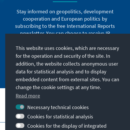
Stay informed on geopolitics, development
cooperation and European politics by
subscribing to the free International Reports
newsletter. You can choose to receive IR
digitally by subscribing to the newsletter in
German or have the print version sent to you in
This website uses cookies, which are necessary
German or English.
for the operation and security of the site. In
addition, the website collects anonymous user
Jetzt abonnieren
data for statistical analysis and to display
embedded content from external sites. You can
change the cookie settings at any time.
Read more
Necessary technical cookies
Visit also
Cookies for statistical analysis
Cookies for the display of integrated
Imprint
Data protection
Terms of use