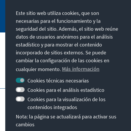
Este sitio web utiliza cookies, que son
Jetzt abonnieren
necesarias para el funcionamiento y la
seguridad del sitio. Además, el sitio web reúne
datos de usuarios anónimos para el análisis
estadístico y para mostrar el contenido
Nuestra misión
incorporado de sitios externos. Se puede
cambiar la configuración de las cookies en
Contacto
cualquier momento.
Más información
Otras ofertas de la fundación
Cookies técnicas necesarias
Cookies para el análisis estadístico
Pie de imprenta
Protección de datos
Cookies para la visualización de los
Condiciones de uso
contenidos integrados
Declaración sobre accesibilidad
Nota: la página se actualizará para activar sus
Barriere melden
Mapa del sitio
cambios
© Konrad-Adenauer-Stiftung e.V. 2026