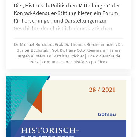
Die „Historisch-Politischen Mitteilungen“ der
Konrad-Adenauer-Stiftung bieten ein Forum
für Forschungen und Darstellungen zur
Geschichte der christlich-demokratischen
Bewegungen und Parteien und ihrer
Vorgeschichte im Kontext der geistigen,
Dr. Michael Borchard, Prof. Dr. Thomas Brechenmacher, Dr.
Günter Buchstab, Prof. Dr. Hans-Otto Kleinmann, Hanns
politischen und sozialen Entwicklungen des
Jürgen Küsters, Dr. Matthias Stickler
1 de diciembre de
19. und 20. Jahrhunderts. Der thematische
2022
Comunicaciones histórico-políticas
Schwerpunkt liegt auf Deutschland und
Europa.