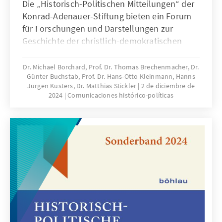
Die „Historisch-Politischen Mitteilungen“ der
Konrad-Adenauer-Stiftung bieten ein Forum
für Forschungen und Darstellungen zur
Geschichte der christlich-demokratischen
Bewegungen und Parteien und ihrer
Vorgeschichte im Kontext der geistigen,
Dr. Michael Borchard, Prof. Dr. Thomas Brechenmacher, Dr.
Günter Buchstab, Prof. Dr. Hans-Otto Kleinmann, Hanns
politischen und sozialen Entwicklungen des
Jürgen Küsters, Dr. Matthias Stickler
2 de diciembre de
19. und 20. Jahrhunderts. Der thematische
2024
Comunicaciones histórico-políticas
Schwerpunkt liegt auf Deutschland und
Europa.