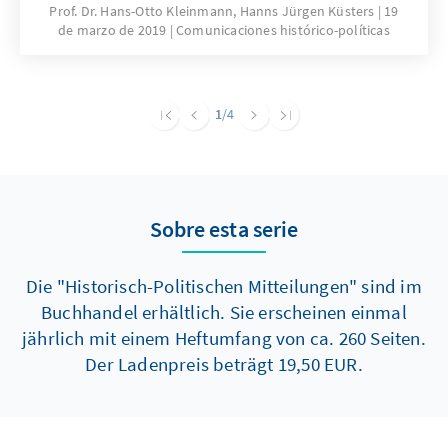
Prof. Dr. Hans-Otto Kleinmann, Hanns Jürgen Küsters
19
der Italienischen Volkspartei (PPI), in ihren
de marzo de 2019
Comunicaciones histórico-políticas
Programmen eine nationale Außenpolitik
Italiens zu definieren; Nikolas Dörr befasst
sich mit den Auswirkungen des „Historischen
Kompromisses“ zwischen Kommunisten und
1
/4
Christdemokraten in Italien von 1973 auf die
Beziehungen der Democrazia Cristiana zur
CDU und den britischen Konservativen.
Sobre esta serie
Die "Historisch-Politischen Mitteilungen" sind im
Buchhandel erhältlich. Sie erscheinen einmal
jährlich mit einem Heftumfang von ca. 260 Seiten.
Der Ladenpreis beträgt 19,50 EUR.