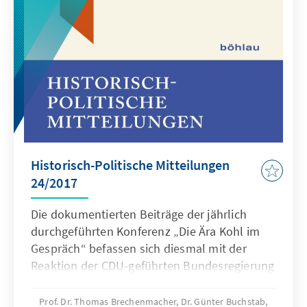
Historisch-Politische Mitteilungen
24/2017
Die dokumentierten Beiträge der jährlich
durchgeführten Konferenz „Die Ära Kohl im
Gespräch“ befassen sich diesmal mit der
Reaktion der CDU-geführten Bundesregierung
auf die Umbrüche in Osteuropa um 1990.
Tiziana di Maio untersucht die Bemühungen
Prof. Dr. Thomas Brechenmacher, Dr. Günter Buchstab,