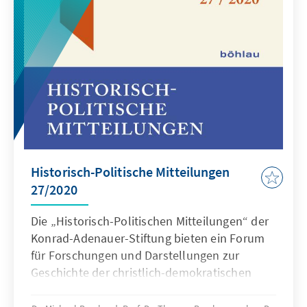
Historisch-Politische Mitteilungen
27/2020
Die „Historisch-Politischen Mitteilungen“ der
Konrad-Adenauer-Stiftung bieten ein Forum
für Forschungen und Darstellungen zur
Geschichte der christlich-demokratischen
Bewegungen und Parteien und ihrer
Vorgeschichte im Kontext der geistigen,