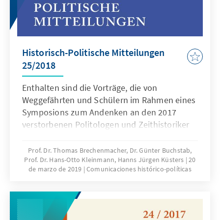
Historisch-Politische Mitteilungen
25/2018
Enthalten sind die Vorträge, die von
Weggefährten und Schülern im Rahmen eines
Symposions zum Andenken an den 2017
verstorbenen Politologen und Zeithistoriker
Hans-Peter Schwarz gehalten wurden. Ein
weiterer Schwerpunkt des Bandes ist der
Prof. Dr. Thomas Brechenmacher, Dr. Günter Buchstab,
Prof. Dr. Hans-Otto Kleinmann, Hanns Jürgen Küsters
20
Einfluss Helmut Kohls auf die Reform der CDU
de marzo de 2019
Comunicaciones histórico-políticas
in den Jahren 1966 bis 1978.