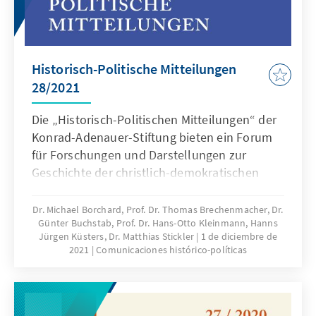
Historisch-Politische Mitteilungen
28/2021
Die „Historisch-Politischen Mitteilungen“ der
Konrad-Adenauer-Stiftung bieten ein Forum
für Forschungen und Darstellungen zur
Geschichte der christlich-demokratischen
Bewegungen und Parteien und ihrer
Vorgeschichte im Kontext der geistigen,
Dr. Michael Borchard, Prof. Dr. Thomas Brechenmacher, Dr.
Günter Buchstab, Prof. Dr. Hans-Otto Kleinmann, Hanns
politischen und sozialen Entwicklungen des
Jürgen Küsters, Dr. Matthias Stickler
1 de diciembre de
19. und 20. Jahrhunderts. Der thematische
2021
Comunicaciones histórico-políticas
Schwerpunkt liegt auf Deutschland und
Europa.