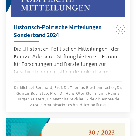
Historisch-Politische Mitteilungen
Sonderband 2024
Die „Historisch-Politischen Mitteilungen“ der
Konrad-Adenauer-Stiftung bieten ein Forum
für Forschungen und Darstellungen zur
Geschichte der christlich-demokratischen
Bewegungen und Parteien und ihrer
Vorgeschichte im Kontext der geistigen,
Dr. Michael Borchard, Prof. Dr. Thomas Brechenmacher, Dr.
Günter Buchstab, Prof. Dr. Hans-Otto Kleinmann, Hanns
politischen und sozialen Entwicklungen des
Jürgen Küsters, Dr. Matthias Stickler
2 de diciembre de
19. und 20. Jahrhunderts. Der thematische
2024
Comunicaciones histórico-políticas
Schwerpunkt liegt auf Deutschland und
Europa.