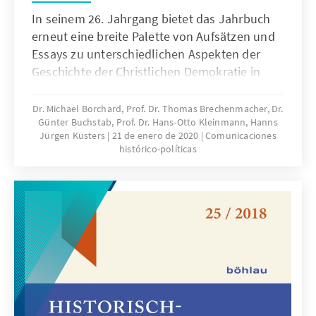
In seinem 26. Jahrgang bietet das Jahrbuch
erneut eine breite Palette von Aufsätzen und
Essays zu unterschiedlichen Aspekten der
Geschichte der Christlichen Demokratie in
Deutschland und Europa, darunter die
Beiträge einer internationalen Konferenz zum
Dr. Michael Borchard, Prof. Dr. Thomas Brechenmacher, Dr.
Günter Buchstab, Prof. Dr. Hans-Otto Kleinmann, Hanns
Thema »Christliche Demokraten im Exil«.
Jürgen Küsters
21 de enero de 2020
Comunicaciones
histórico-políticas