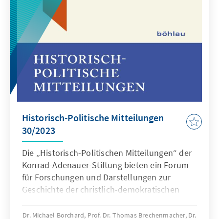
Historisch-Politische Mitteilungen
30/2023
Die „Historisch-Politischen Mitteilungen“ der
Konrad-Adenauer-Stiftung bieten ein Forum
für Forschungen und Darstellungen zur
Geschichte der christlich-demokratischen
Bewegungen und Parteien und ihrer
Vorgeschichte im Kontext der geistigen,
Dr. Michael Borchard, Prof. Dr. Thomas Brechenmacher, Dr.