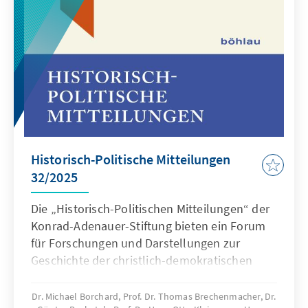
Historisch-Politische Mitteilungen
32/2025
Die „Historisch-Politischen Mitteilungen“ der
Konrad-Adenauer-Stiftung bieten ein Forum
für Forschungen und Darstellungen zur
Geschichte der christlich-demokratischen
Bewegungen und Parteien und ihrer
Vorgeschichte im Kontext der geistigen,
Dr. Michael Borchard, Prof. Dr. Thomas Brechenmacher, Dr.