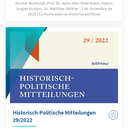
Günter Buchstab, Prof. Dr. Hans-Otto Kleinmann, Hanns
politischen und sozialen Entwicklungen des
Jürgen Küsters, Dr. Matthias Stickler
1 de diciembre de
19. und 20. Jahrhunderts. Der thematische
2023
Comunicaciones histórico-políticas
Schwerpunkt liegt auf Deutschland und
Europa.
Historisch-Politische Mitteilungen
29/2022