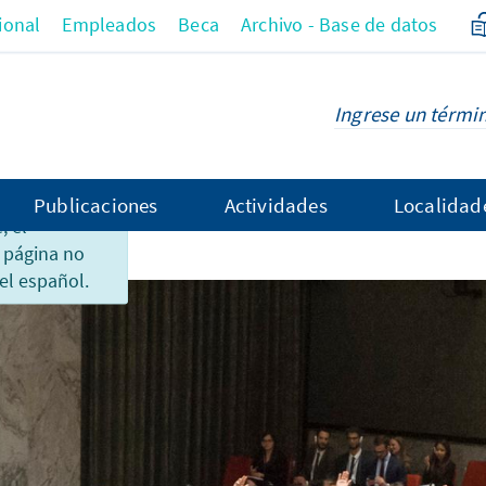
ional
Empleados
Beca
Archivo - Base de datos
Publicaciones
Actividades
Localidad
 el
 página no
rnationales
el español.