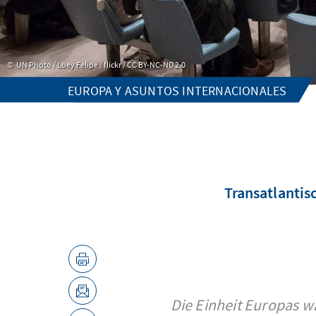
UN Photo / Loey Felipe / flickr / CC BY-NC-ND 2.0
EUROPA Y ASUNTOS INTERNACIONALES
Transatlantis
Die Einheit Europas w