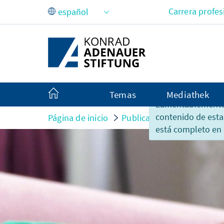
Saltar al contenido principal
Carrera profes
Temas
Mediathek
Lamentablemente,
contenido de esta
Página de inicio
Publicaciones
kurzum
está completo en 