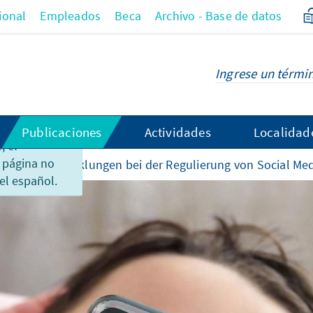
ional
Empleados
Beca
Archivo - Base de datos
Publicaciones
Actividades
Localidad
 el
 página no
Neue Entwicklungen bei der Regulierung von Social Me
el español.