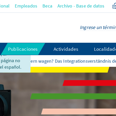
ional
Empleados
Beca
Archivo - Base de datos
Publicaciones
Actividades
Localidad
 el
 página no
Weniger Fordern wagen? Das Integrationsverständnis 
el español.