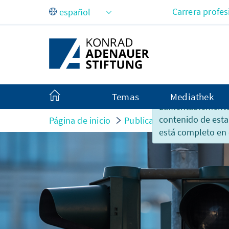
Saltar al contenido principal
Carrera profes
Temas
Mediathek
Lamentablemente,
contenido de esta
Página de inicio
Publicaciones
kurzum
está completo en 