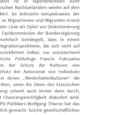
ndnis ist in Expertenkreisen nicht
äischen Nachbarländern wieder auf dem
iert. So kritisierte beispielsweise der
ss es Migrantinnen und Migranten erneut
ter Linie als Opfer von Diskriminierung
r Fachkommission der Bundesregierung
e mehrfach bemängelt, dass in einem
ntegrationsprobleme, die sich nicht auf
urückführen ließen, nur unzureichend
ische Politologe Francis Fukuyama
Wenn der Schutz der Kulturen von
chutz der Autonomie von Individuen
 in denen „Minderheitenkulturen“ die
itten, seien die Ideen des klassischen
nung scheint auch immer dann durch,
hancengerechtigkeit diskutiert wird.
D-Politikers Wolfgang Thierse hat das
lich gemacht. Solche gesellschaftlichen