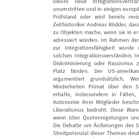
Dieses neue Integrationsverstä
unumstritten und in einigen europ
Prüfstand oder wird bereits revid
Zeithistoriker Andreas Rödder, da
zu Objekten mache, wenn sie in ers
adressiert würden. Im Rahmen de
zur Integrationsfähigkeit wurd
solchen Integrationsverständnis I
Diskriminierung oder Rassismus z
Platz fänden. Der US-amerikan
argumentiert grundsätzlich. 
Minderheiten Primat über den S
erhalte, insbesondere in Fällen,
Autonomie ihrer Mitglieder beschn
Liberalismus bedroht. Diese War
wenn über Quotenregelungen und C
Die Debatte um Äußerungen des SP
Streitpotenzial dieser Themen deut