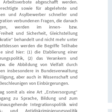
 Arbeitsverbote abgeschafft werden.
erechtigte sowie für abgelehnte und
innen und Asylbewerber schneller und
tegration verbundenen Fragen, die danach
lgen, werden im innen- bzw.
Freiheit und Sicherheit, Gleichstellung
kratie“ behandelt und nicht mehr unter
tattdessen werden die Begriffe Teilhabe
e sind hier: (1) die Etablierung einer
erungspolitik, (2) das Verankern und
w. die Abbildung von Vielfalt durch
en insbesondere in Bundesverwaltung
igung, aber auch in Wissenschaft und
 Beschleunigen von Einbürgerungen.
rag somit als eine Art „Erstversorgung“
Zugang zu Sprache, Bildung und zum
nausgehende Integrationspolitik wird
- und Antidiskriminierungspolitik