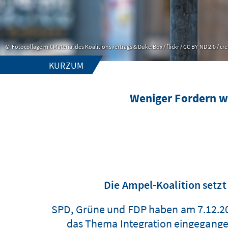
Fotocollage mit Material des Koalitionsvertrags & Duke.Box / flickr / CC BY-ND 2.0 /
KURZUM
Weniger Fordern w
Die Ampel-Koalition setzt
SPD, Grüne und FDP haben am 7.12.202
das Thema Integration eingegangen.