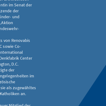
entin im Senat der
itzende der
inder- und
 „Aktion
undeswehr-
ats von Renovabis
EC sowie Co-
International
Denkfabrik Center
ngton, D.C.
igte der
Angelegenheiten im
zösische
sie als zugewähltes
Katholiken an.
uer Mitglied der