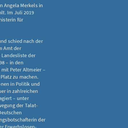
n Angela Merkels in
t. Im Juli 2019
sterin für
und schied nach der
m Amt der
 Landesliste der
98 – in den
mit Peter Altmeier –
 Platz zu machen.
nen in Politik und
er in zahlreichen
agiert – unter
wegung der Talat-
 Deutschen
ungsbotschafterin der
der Erwerbslosen-