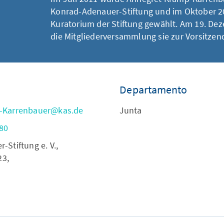
Konrad-Adenauer-Stiftung und im Oktober 2
Kuratorium der Stiftung gewählt. Am 19. De
die Mitgliederversammlung sie zur Vorsitzend
Departamento
-Karrenbauer@kas.de
Junta
80
Stiftung e. V.,
23,