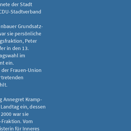
nete der Stadt
n CDU-Stadtverband
enbauer Grundsatz-
ar sie persönliche
sfraktion, Peter
er in den 13.
tagswahl im
t ein.
e der Frauen-Union
ertretenden
lt.
g Annegret Kramp-
 Landtag ein, dessen
 2000 war sie
-Fraktion. Vom
sterin für Inneres