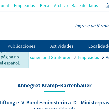
ional
Empleados
Beca
Archivo - Base de datos
Publicaciones
Actividades
Localidad
 el
 página no
anisation
Personen und Strukturen
Empleados
A
el español.
Annegret Kramp-Karrenbauer
ftung e. V. Bundesministerin a. D., Ministerpräs