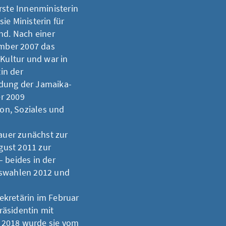
rste Innenministerin
ie Ministerin für
nd. Nach einer
mber 2007 das
 Kultur und war in
in der
ldung der Jamaika-
r 2009
ion, Soziales und
uer zunächst zur
gust 2011 zur
 beides in der
gswahlen 2012 und
ekretärin im Februar
präsidentin mit
 2018 wurde sie vom