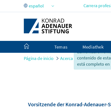
Saltar al contenido principal
Carrera profes
Temas
Mediathek
Lamentablemente,
contenido de esta
Página de inicio
Acerca de nosotros
Org
está completo en 
Vorsitzende der Konrad-Adenauer-Sti