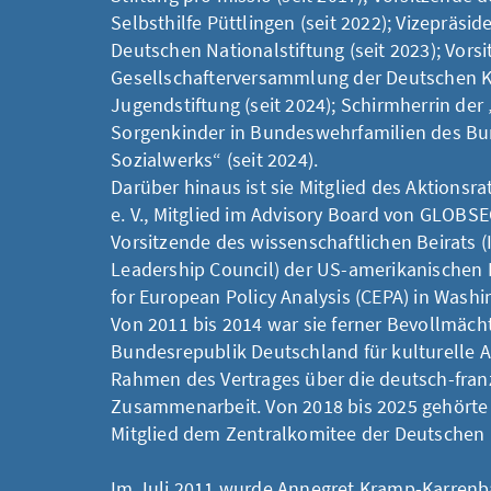
Selbsthilfe Püttlingen (seit 2022); Vizepräsid
Deutschen Nationalstiftung (seit 2023); Vors
Gesellschafterversammlung der Deutschen K
Jugendstiftung (seit 2024); Schirmherrin der
Sorgenkinder in Bundeswehrfamilien des B
Sozialwerks“ (seit 2024).
Darüber hinaus ist sie Mitglied des Aktionsr
e. V., Mitglied im Advisory Board von GLOBS
Vorsitzende des wissenschaftlichen Beirats (
Leadership Council) der US-amerikanischen 
for European Policy Analysis (CEPA) in Washi
Von 2011 bis 2014 war sie ferner Bevollmächt
Bundesrepublik Deutschland für kulturelle 
Rahmen des Vertrages über die deutsch-fran
Zusammenarbeit. Von 2018 bis 2025 gehörte 
Mitglied dem Zentralkomitee der Deutschen 
Im Juli 2011 wurde Annegret Kramp-Karrenba