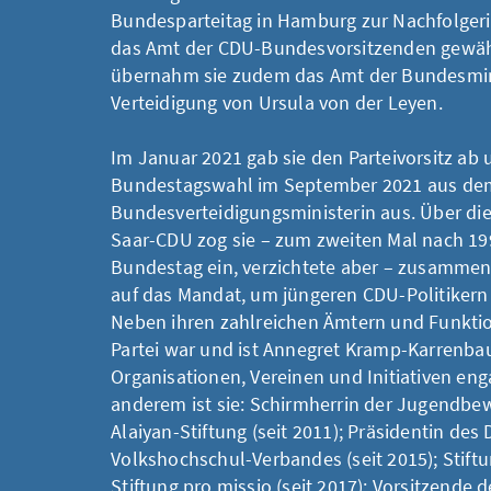
Bundesparteitag in Hamburg zur Nachfolgeri
das Amt der CDU-Bundesvorsitzenden gewähl
übernahm sie zudem das Amt der Bundesmini
Verteidigung von Ursula von der Leyen.
Im Januar 2021 gab sie den Parteivorsitz ab 
Bundestagswahl im September 2021 aus de
Bundesverteidigungsministerin aus. Über die
Saar-CDU zog sie – zum zweiten Mal nach 19
Bundestag ein, verzichtete aber – zusammen 
auf das Mandat, um jüngeren CDU-Politikern
Neben ihren zahlreichen Ämtern und Funktio
Partei war und ist Annegret Kramp-Karrenbau
Organisationen, Vereinen und Initiativen eng
anderem ist sie: Schirmherrin der Jugendbe
Alaiyan-Stiftung (seit 2011); Präsidentin des
Volkshochschul-Verbandes (seit 2015); Stift
Stiftung pro missio (seit 2017); Vorsitzende 