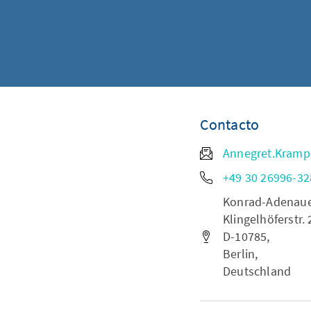
Contacto
Annegret.Kramp
+49 30 26996-32
Konrad-Adenauer-
Klingelhöferstr. 
D-10785,
Berlin,
Deutschland