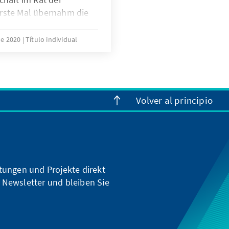
rste Mal übernahm die
 im zweiten Halbjahr
in Jahr zuvor
de 2020
Título individual
n
WG). Im Archiv für
olitik (ACDP) finden sich
zu den bisherigen
Volver al principio
haften.
ltungen und Projekte direkt
 Newsletter und bleiben Sie