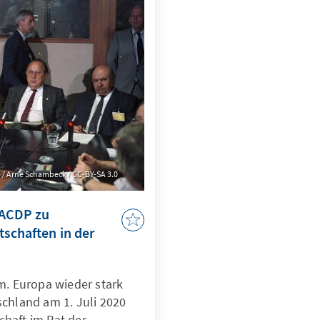
 / Arne Schambeck / CC-BY-SA 3.0
 ACDP zu
schaften in der
. Europa wieder stark
hland am 1. Juli 2020
chaft im Rat der