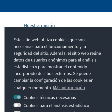
Nuestra misión
La Fundación Konrad Adenauer se
Este sitio web utiliza cookies, que son
compromete a nivel nacional e internacional
necesarias para el funcionamiento y la
a fomentar los principios de Paz, Libertad y
seguridad del sitio. Además, el sitio web reúne
Justicia a través de la educación cívica y
datos de usuarios anónimos para el análisis
formación política. Promovemos y
estadístico y para mostrar el contenido
preservamos la democracia liberal, la
incorporado de sitios externos. Se puede
economía social de mercado y el desarrollo
cambiar la configuración de las cookies en
y la consolidación de un consenso de
cualquier momento.
Más información
valores.
Cookies técnicas necesarias
Nuestra misión
Cookies para el análisis estadístico