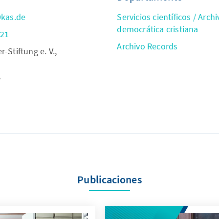
@kas.de
Servicios científicos / Archi
democrática cristiana
721
Archivo Records
Stiftung e. V.,
,
Publicaciones