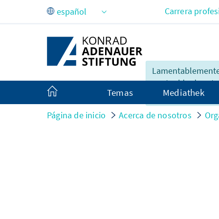
Saltar al contenido principal
Carrera profes
Lamentablemente,
contenido de esta
Temas
Mediathek
está completo en 
Página de inicio
Acerca de nosotros
Org