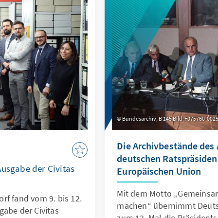
Bundesarchiv, B 145 Bild-F075760-0025
Die Archivbestände des
deutschen Ratspräsident
Ausgabe der Civitas
Europäischen Union
Mit dem Motto „Gemeinsam
rf fand vom 9. bis 12.
machen“ übernimmt Deutsc
gabe der Civitas
zum 13. Mal die Präsidents