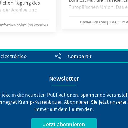
tlichen Tagung des
Europäischen Union. Das e
 der Archive und
Bundesrepublik dieses Amt
 Geschichte der
1958, damals noch in der e
Daniel Schaper
1 de julio 
tt. Auf der hybriden
Informes sobre los eventos
gegründeten Europäische
ionale Gruppe von
Wirtschaftsgemeinschaft (E
or Ort ihre
Christlich-Demokratische P
ären
unterschiedliche Quellen 
ichte
 electrónico
Compartir
deutschen Ratspräsidentsc
ungen in Europa und
Newsletter
blicke in die neuesten Publikationen, spannende Veransta
nnegret Kramp-Karrenbauer. Abonnieren Sie jetzt unseren
immer auf dem Laufenden.
Jetzt abonnieren