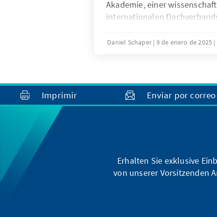
Akademie, einer wissenschaf
internationalen Dachverbands
Forschungseinrichtungen zur
Christdemokratie, Civitas, sta
Daniel Schaper
9 de enero de 2025
Tagung stellte eine internat
Nachwuchswissenschaftlern v
faszinierenden, interdisziplin
Forschungsansätze zur Gesch
Imprimir
Enviar por correo
christdemokratischer Beweg
Lateinamerika vor.
Erhalten Sie exklusive Ein
von unserer Vorsitzenden A