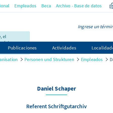
ional
Empleados
Beca
Archivo - Base de datos
 el
 página no
Publicaciones
Actividades
Localidad
el español.
anisation
Personen und Strukturen
Empleados
D
Daniel Schaper
Referent Schriftgutarchiv