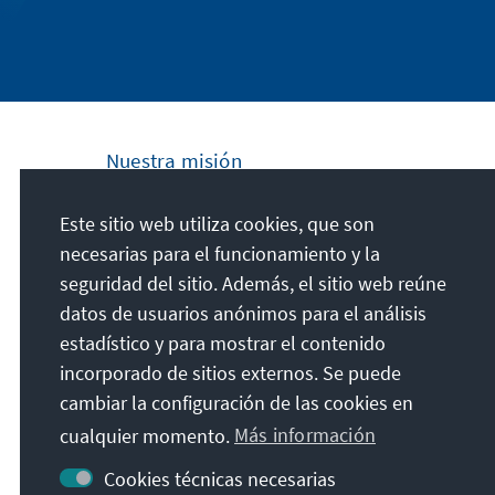
Nuestra misión
La Fundación Konrad Adenauer se
Este sitio web utiliza cookies, que son
compromete a nivel nacional e internacional
necesarias para el funcionamiento y la
a fomentar los principios de Paz, Libertad y
seguridad del sitio. Además, el sitio web reúne
Justicia a través de la educación cívica y
datos de usuarios anónimos para el análisis
formación política. Promovemos y
estadístico y para mostrar el contenido
preservamos la democracia liberal, la
incorporado de sitios externos. Se puede
economía social de mercado y el desarrollo
cambiar la configuración de las cookies en
y la consolidación de un consenso de
cualquier momento.
Más información
valores.
Cookies técnicas necesarias