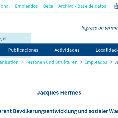
ional
Empleados
Beca
Archivo - Base de datos
 el
 página no
Publicaciones
Actividades
Localidad
el español.
anisation
Personen und Strukturen
Empleados
J
Jacques Hermes
erent Bevölkerungsentwicklung und sozialer Wa