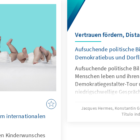
Vertrauen fördern, Dist
Aufsuchende politische Bi
Demokratiebus und Dorfl
Aufsuchende politische Bil
Menschen leben und ihren 
Demokratiegestalter-Tour 
niedrigschwellige Gespräc
Bürgerinnen und Bürger ih
artikulieren und sich ern
Jacques Hermes, Konstantin G
Título in
Bericht zeigt, wie die per
im internationalen
Vertrauen fördert und Ges
aktiviert.
ilen Kinderwunsches