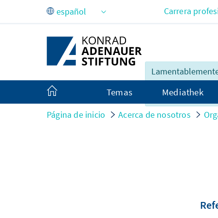
Saltar al contenido principal
Carrera profes
Lamentablemente,
contenido de esta
Temas
Mediathek
está completo en 
Página de inicio
Acerca de nosotros
Org
Ref