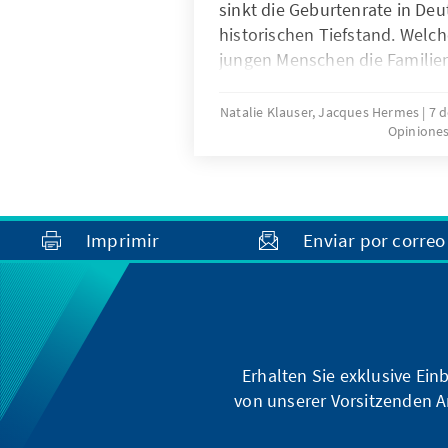
sinkt die Geburtenrate in Deu
historischen Tiefstand. Wel
jungen Menschen die Famili
welche politischen Rahmen
dazu beitragen, dass mehr K
Natalie Klauser, Jacques Hermes
7 
Opinione
verwirklicht werden? Aktuell
Forschungsergebnisse und ei
familienpolitischer Ansätze 
liefern Hinweise für eine bed
Weiterentwicklung der Familie
Imprimir
Enviar por correo
Deutschland.
Erhalten Sie exklusive Ein
von unserer Vorsitzenden A