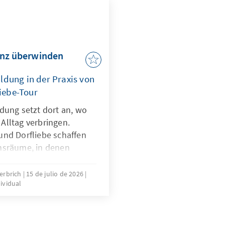
anz überwinden
ldung in der Praxis von
iebe-Tour
dung setzt dort an, wo
Alltag verbringen.
und Dorfliebe schaffen
hsräume, in denen
re Anliegen offen
stgenommen fühlen. Der
erbrich
15 de julio de 2026
dividual
sönliche Begegnung
prächsbereitschaft