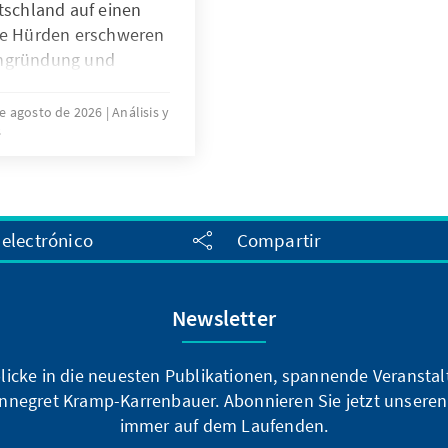
tschland auf einen
che Hürden erschweren
engründung und
bedingungen können
inderwünsche
de agosto de 2026
Análisis y
s
e
n Vergleich
verschiedener Länder
arfsgerechte
npolitik in
 electrónico
Compartir
Newsletter
blicke in die neuesten Publikationen, spannende Veransta
nnegret Kramp-Karrenbauer. Abonnieren Sie jetzt unseren
immer auf dem Laufenden.