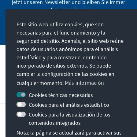
jetzt unseren Newsletter und bleiben Sie immer
auf dem Laufenden.
Este sitio web utiliza cookies, que son
Jetzt abonnieren
necesarias para el funcionamiento y la
seguridad del sitio. Además, el sitio web reúne
datos de usuarios anónimos para el análisis
estadístico y para mostrar el contenido
Nuestra misión
incorporado de sitios externos. Se puede
cambiar la configuración de las cookies en
Contacto
cualquier momento.
Más información
Otras ofertas de la fundación
Cookies técnicas necesarias
Cookies para el análisis estadístico
Pie de imprenta
Protección de datos
Cookies para la visualización de los
Condiciones de uso
contenidos integrados
Declaración sobre accesibilidad
Nota: la página se actualizará para activar sus
Barriere melden
Mapa del sitio